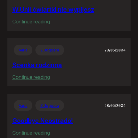
W Unii ćwiartki nie wypijesz
:
Continue reading
W
Unii
ćwiartki
Varia
Z Joggera
28/05/2004
nie
wypijesz
Scenka rodzinna
:
Continue reading
Scenka
rodzinna
Varia
Z Joggera
28/05/2004
Goodbye Neostrado!
:
Continue reading