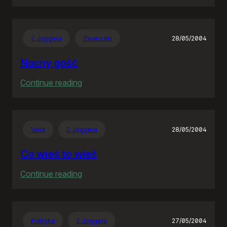
Goodbye
Neostrado!
Z Joggera
Zwierzaki
28/05/2004
Nocny gość
:
Continue reading
Nocny
gość
Varia
Z Joggera
28/05/2004
Co wieś to wieś
:
Continue reading
Co
wieś
to
Polityka
Z Joggera
27/05/2004