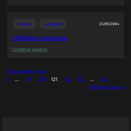
IceWM
1.2.14
Polityka
Z Joggera
23/05/2004
USAńska prasówka.
:
Continue reading
USAńska
prasówka.
Poprzednia strona
1
…
119
120
121
122
123
…
125
Następna strona