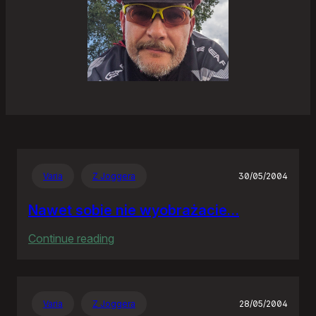
Varia
Z Joggera
30/05/2004
Nawet sobie nie wyobrażacie…
:
Continue reading
Nawet
sobie
nie
Varia
Z Joggera
28/05/2004
wyobrażacie…