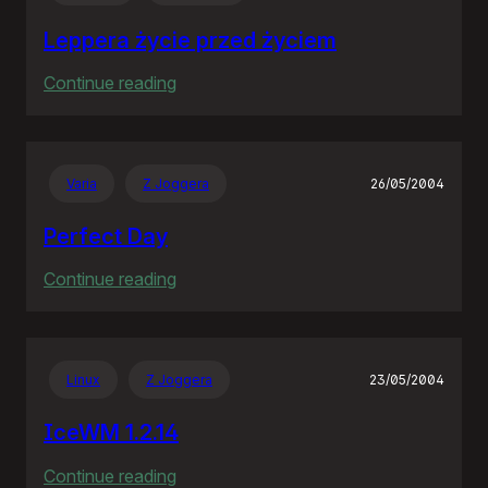
wieś
Leppera życie przed życiem
:
Continue reading
Leppera
życie
przed
Varia
Z Joggera
26/05/2004
życiem
Perfect Day
:
Continue reading
Perfect
Day
Linux
Z Joggera
23/05/2004
IceWM 1.2.14
:
Continue reading