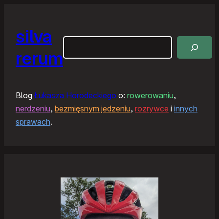
silva
Szukaj
rerum
Blog
Łukasza Horodeckiego
o:
rowerowaniu
,
nerdzeniu
,
bezmięsnym jedzeniu
,
rozrywce
i
innych
sprawach
.