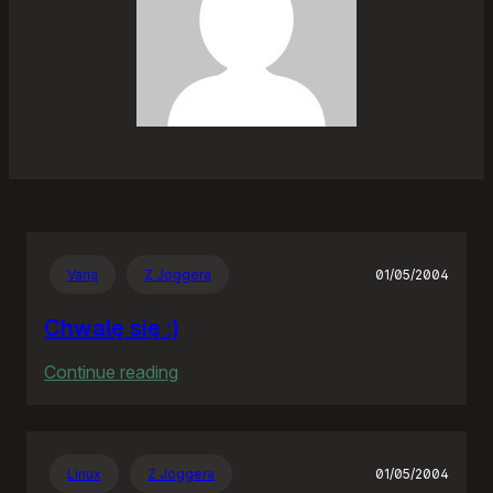
Varia
Z Joggera
01/05/2004
Chwalę się :)
:
Continue reading
Chwalę
się
:)
Linux
Z Joggera
01/05/2004