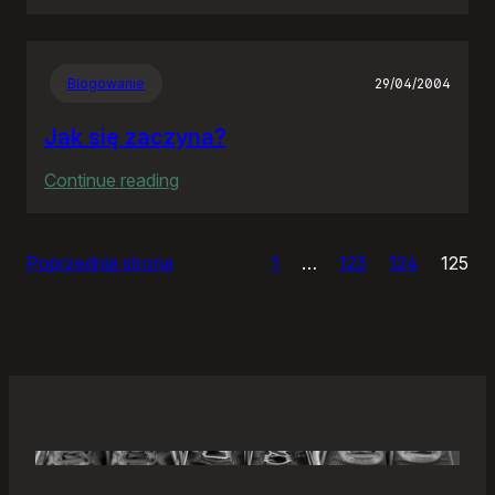
Samonierozwiązanie
Blogowanie
29/04/2004
Jak się zaczyna?
:
Continue reading
Jak
się
Poprzednia strona
1
…
123
124
125
zaczyna?