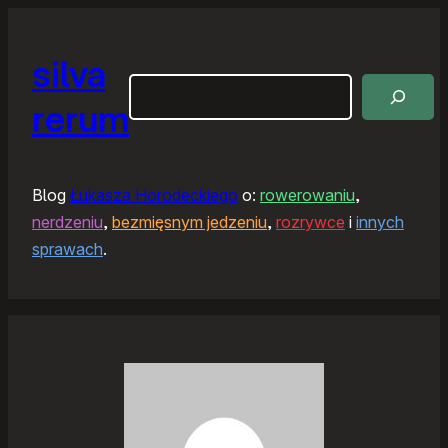
silva
Szukaj
rerum
Blog
Łukasza Horodeckiego
o:
rowerowaniu
,
nerdzeniu
,
bezmięsnym jedzeniu
,
rozrywce
i
innych
sprawach
.