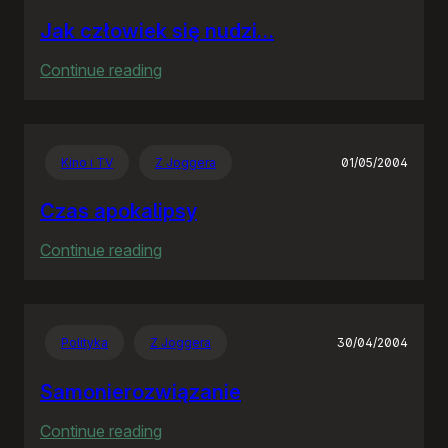
Jak człowiek się nudzi…
:
Continue reading
Jak
człowiek
się
Kino i TV
Z Joggera
01/05/2004
nudzi…
Czas apokalipsy
:
Continue reading
Czas
apokalipsy
Polityka
Z Joggera
30/04/2004
Samonierozwiązanie
:
Continue reading