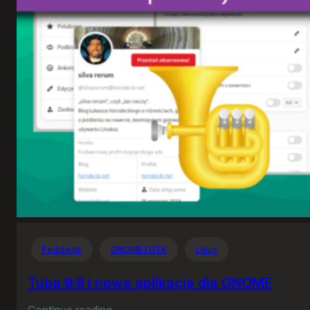
Fediświat
GNOME i GTK
Linux
Tuba 0.8 i nowe aplikacje dla GNOME
:
Continue reading