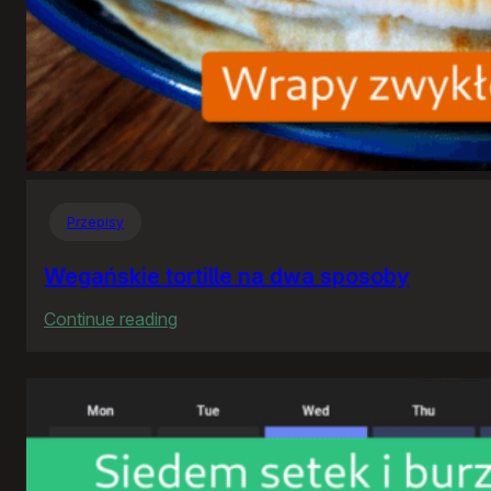
Przepisy
Wegańskie tortille na dwa sposoby
:
Continue reading
Wegańskie
tortille
na
dwa
sposoby