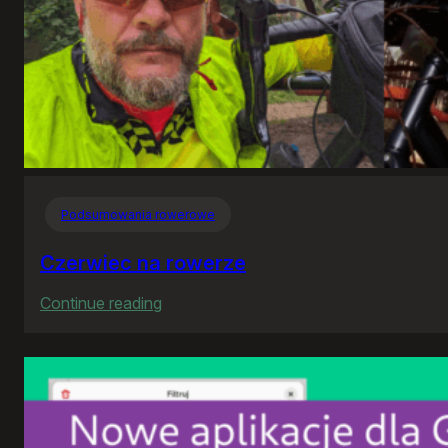
Podsumowania rowerowe
Czerwiec na rowerze
:
Continue reading
Czerwiec
na
rowerze