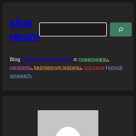
silva
Szukaj
rerum
Blog
Łukasza Horodeckiego
o:
rowerowaniu
,
nerdzeniu
,
bezmięsnym jedzeniu
,
rozrywce
i
innych
sprawach
.