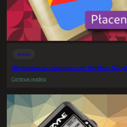
Android
Obchodzenie zabezpieczeń Portfela Goog
:
Continue reading
Obchodzenie
zabezpieczeń
Portfela
Google