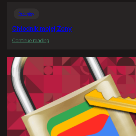
Przepisy
Chłodnik mojej Żony
:
Continue reading
Chłodnik
mojej
Żony