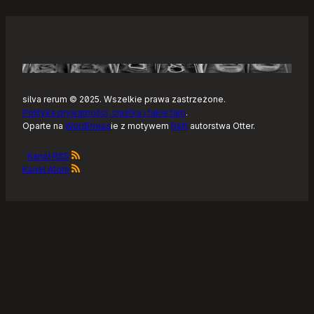
silva rerum © 2025. Wszelkie prawa zastrzeżone.
Polityka prywatności, ciastka i takie tam
.
Oparte na
WordPress
ie z motywem
Raft
autorstwa Otter.
Kanał RSS
Kanał Atom