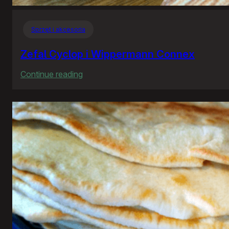
Sprzęt i akcesoria
Zefal Cyclop i Wippermann Connex
:
Continue reading
Zefal
Cyclop
i
Wippermann
Connex