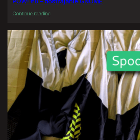
POW! #8 – dostrajanie GNOME
:
Continue reading
POW!
#8
–
dostrajanie
GNOME