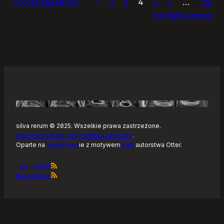
Poprzednia strona
1
2
3
4
5
6
…
125
dnia
Następna strona
silva rerum © 2025. Wszelkie prawa zastrzeżone.
Polityka prywatności, ciastka i takie tam
.
Oparte na
WordPress
ie z motywem
Raft
autorstwa Otter.
Kanał RSS
Kanał Atom