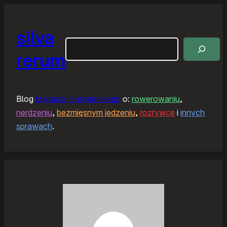
silva
Szukaj
rerum
Blog
Łukasza Horodeckiego
o:
rowerowaniu
,
nerdzeniu
,
bezmięsnym jedzeniu
,
rozrywce
i
innych
sprawach
.