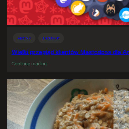
Android
Fediświat
Wielki przegląd klientów Mastodona dla A
:
Continue reading
Wielki
przegląd
klientów
Mastodona
dla
Androida