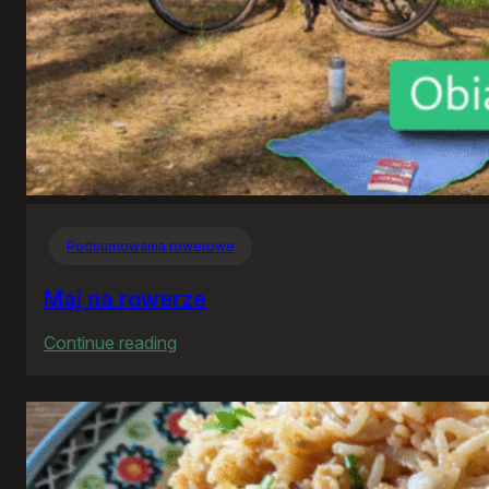
Podsumowania rowerowe
Maj na rowerze
:
Continue reading
Maj
na
rowerze