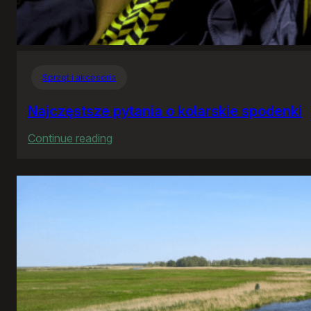
Sprzęt i akcesoria
Najczęstsze pytania o kolarskie spodenki
:
Continue reading
Najczęstsze
pytania
o
kolarskie
spodenki