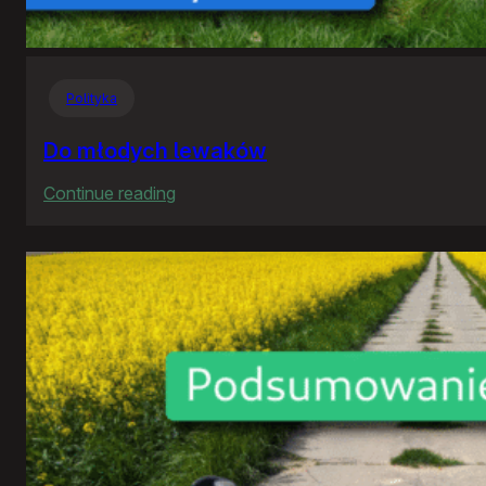
Polityka
Do młodych lewaków
:
Continue reading
Do
młodych
lewaków