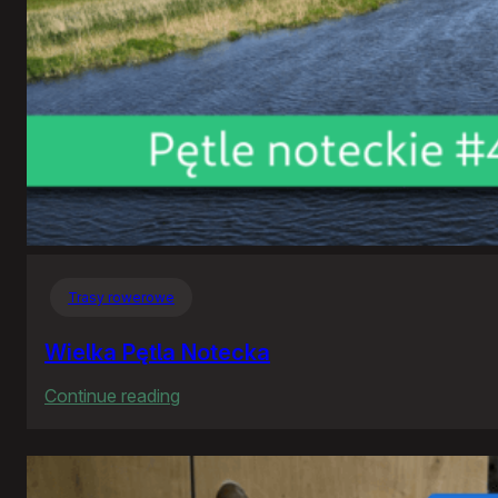
Trasy rowerowe
Wielka Pętla Notecka
:
Continue reading
Wielka
Pętla
Notecka