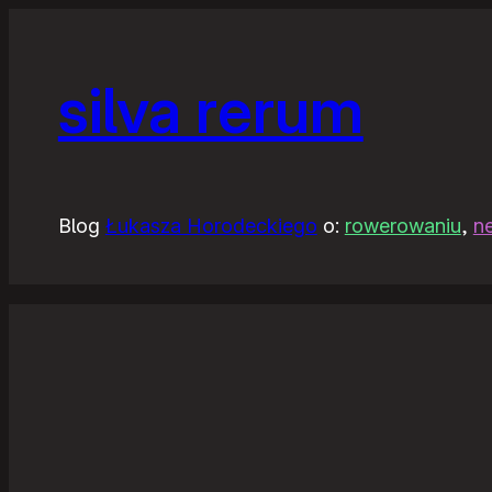
silva rerum
Blog
Łukasza Horodeckiego
o:
rowerowaniu
,
n