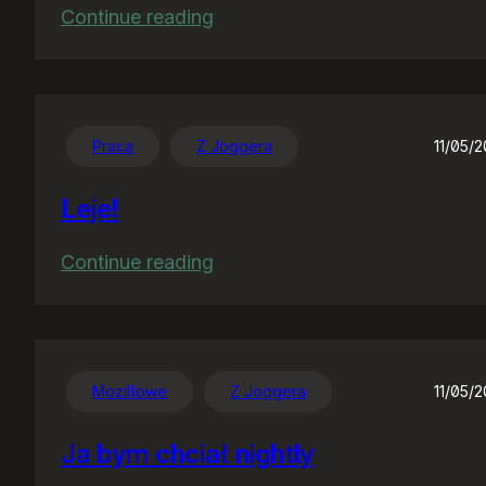
:
Continue reading
Pliterki
mu
się
popsuły,
Praca
Z Joggera
11/05/
temu
Leje!
rządu!
:
Continue reading
Leje!
Mozillowe
Z Joggera
11/05/
Ja bym chciał nightly