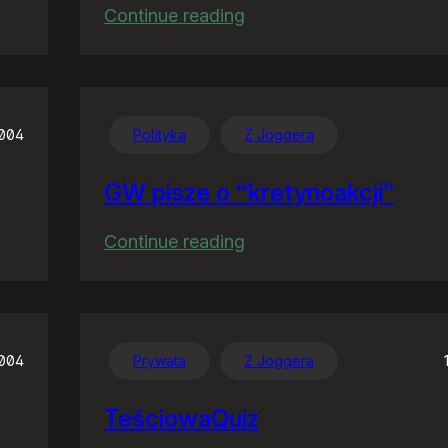
:
Continue reading
Familiar
feelings
2004
Polityka
Z Joggera
GW pisze o “kretynoakcji”
:
Continue reading
GW
pisze
o
“kretynoakcji”
2004
Prywata
Z Joggera
TeściowaQuiz