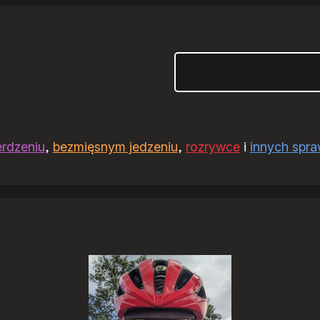
Szukaj
erdzeniu
,
bezmięsnym jedzeniu
,
rozrywce
i
innych spr