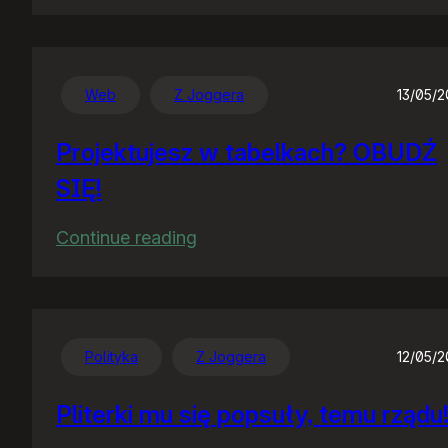
PornoSejm
Web
Z Joggera
13/05/
Projektujesz w tabelkach? OBUDŹ
SIĘ!
:
Continue reading
Projektujesz
w
tabelkach?
OBUDŹ
Polityka
Z Joggera
12/05/
SIĘ!
Pliterki mu się popsuły, temu rządu