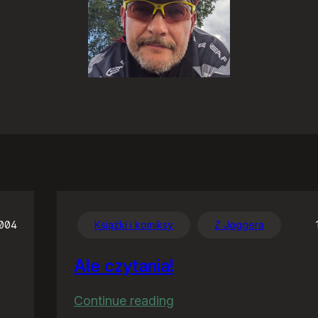
2004
Książki i komiksy
Z Joggera
Ale czytania!
:
Continue reading