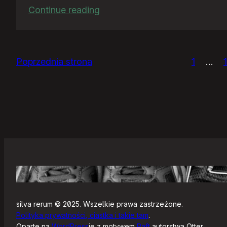
:
Continue reading
Ja
bym
chciał
Poprzednia strona
1
…
nightly
silva rerum © 2025. Wszelkie prawa zastrzeżone.
Polityka prywatności, ciastka i takie tam
.
Oparte na
WordPress
ie z motywem
Raft
autorstwa Otter.