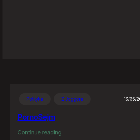
Polityka
Z Joggera
13/05/
PornoSejm
:
Continue reading