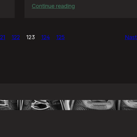
:
Continue reading
TeściowaQuiz
121
122
123
124
125
Nast