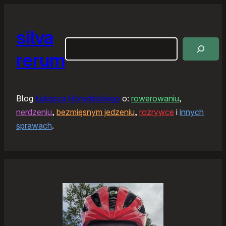
silva
Szukaj
rerum
Blog
Łukasza Horodeckiego
o:
rowerowaniu
,
nerdzeniu
,
bezmięsnym jedzeniu
,
rozrywce
i
innych
sprawach
.