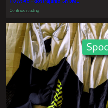
POW! #8 – dostrajanie GNOME
:
Continue reading
POW!
#8
–
dostrajanie
GNOME