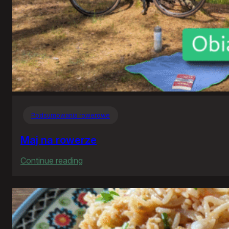
Podsumowania rowerowe
Maj na rowerze
:
Continue reading
Maj
na
rowerze