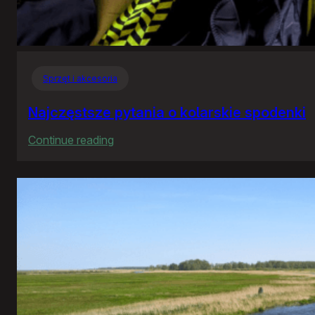
Sprzęt i akcesoria
Najczęstsze pytania o kolarskie spodenki
:
Continue reading
Najczęstsze
pytania
o
kolarskie
spodenki