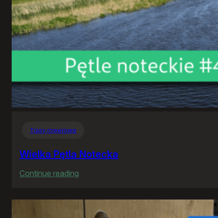
Trasy rowerowe
Wielka Pętla Notecka
:
Continue reading
Wielka
Pętla
Notecka