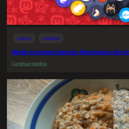
Android
Fediświat
Wielki przegląd klientów Mastodona dla A
:
Continue reading
Wielki
przegląd
klientów
Mastodona
dla
Androida