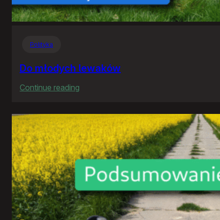
Polityka
Do młodych lewaków
:
Continue reading
Do
młodych
lewaków