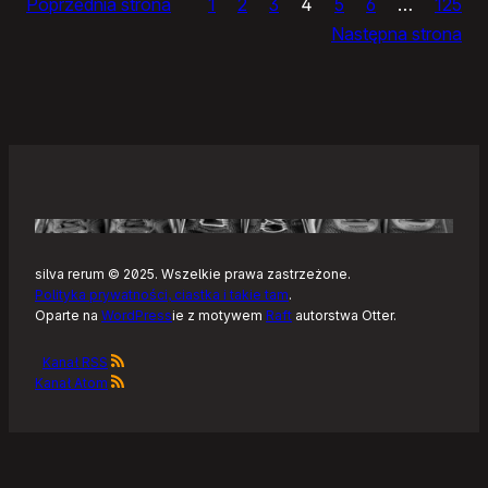
Poprzednia strona
1
2
3
4
5
6
…
125
dnia
Następna strona
silva rerum © 2025. Wszelkie prawa zastrzeżone.
Polityka prywatności, ciastka i takie tam
.
Oparte na
WordPress
ie z motywem
Raft
autorstwa Otter.
Kanał RSS
Kanał Atom