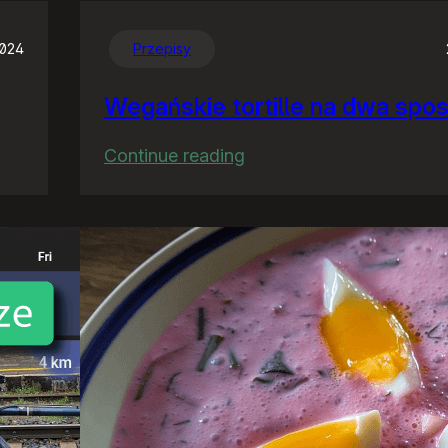
2024
Przepisy
Wegańskie tortille na dwa spo
:
Continue reading
Wegańskie
tortille
na
dwa
sposoby