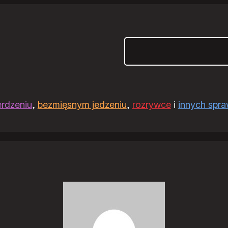
Szukaj
erdzeniu
,
bezmięsnym jedzeniu
,
rozrywce
i
innych spr