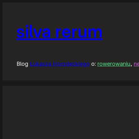
silva rerum
Blog
Łukasza Horodeckiego
o:
rowerowaniu
,
n