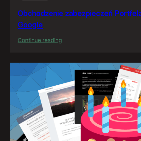
Obchodzenie zabezpieczeń Portfel
Google
:
Continue reading
Obchodzenie
zabezpieczeń
Portfela
Google