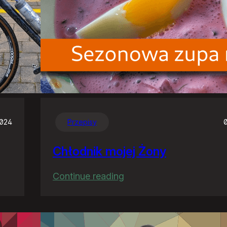
2024
Przepisy
Chłodnik mojej Żony
:
Continue reading
Chłodnik
mojej
Żony