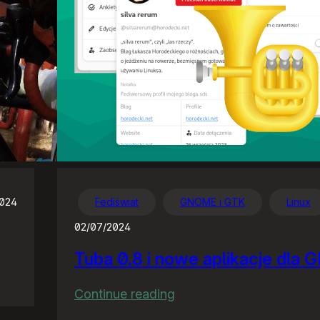
2024
Fediświat
GNOME i GTK
Linux
02/07/2024
Tuba 0.8 i nowe aplikacje dla
:
Continue reading
Tuba