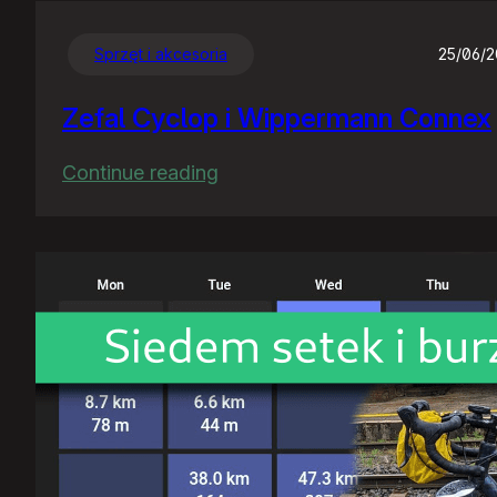
Sprzęt i akcesoria
25/06/
Zefal Cyclop i Wippermann Connex
:
Continue reading
Zefal
Cyclop
i
Wippermann
Connex