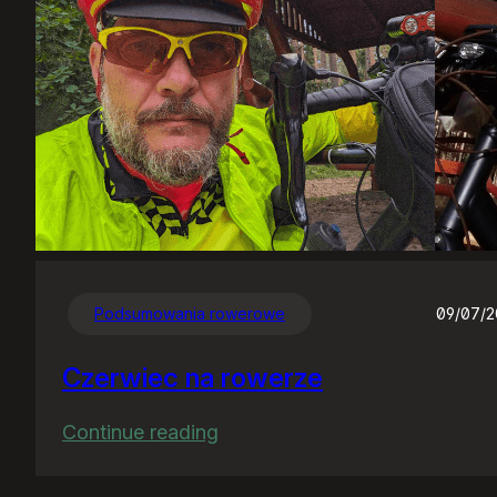
Podsumowania rowerowe
09/07/
Czerwiec na rowerze
:
Continue reading
Czerwiec