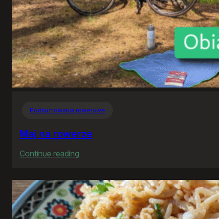
Podsumowania rowerowe
Maj na rowerze
:
Continue reading
Maj
na
rowerze