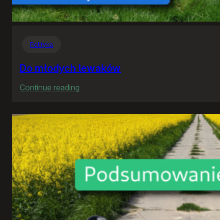
Polityka
Do młodych lewaków
:
Continue reading
Do
młodych
lewaków