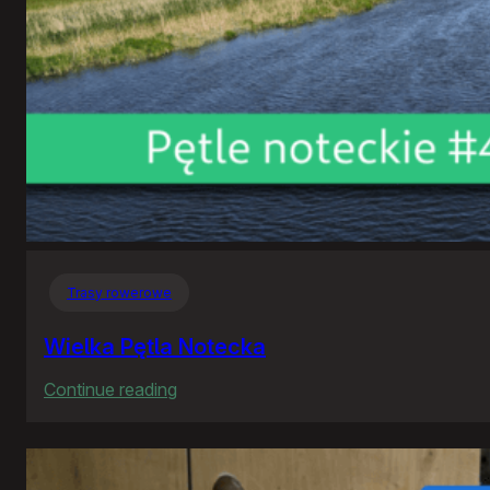
Trasy rowerowe
Wielka Pętla Notecka
:
Continue reading
Wielka
Pętla
Notecka