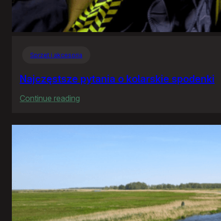
Sprzęt i akcesoria
Najczęstsze pytania o kolarskie spodenki
:
Continue reading
Najczęstsze
pytania
o
kolarskie
spodenki