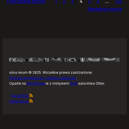
Poprzednia strona
1
2
3
4
5
6
…
125
dnia
Następna strona
silva rerum © 2025. Wszelkie prawa zastrzeżone.
Polityka prywatności, ciastka i takie tam
.
Oparte na
WordPress
ie z motywem
Raft
autorstwa Otter.
Kanał RSS
Kanał Atom