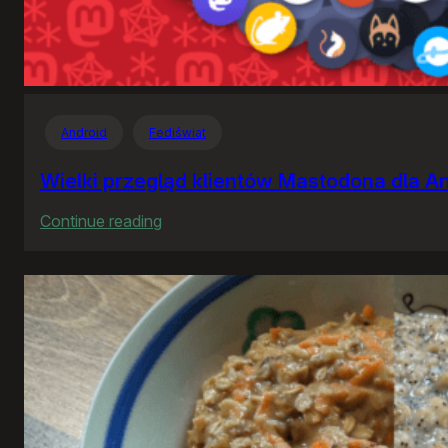
Android
Fediświat
Wielki przegląd klientów Mastodona dla A
:
Continue reading
Wielki
przegląd
klientów
Mastodona
dla
Androida