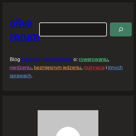
silva
Szukaj
rerum
Blog
Łukasza Horodeckiego
o:
rowerowaniu
,
nerdzeniu
,
bezmięsnym jedzeniu
,
rozrywce
i
innych
sprawach
.