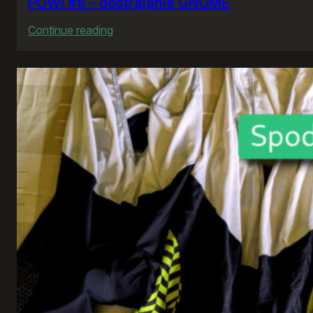
POW! #8 – dostrajanie GNOME
:
Continue reading
POW!
#8
–
dostrajanie
GNOME