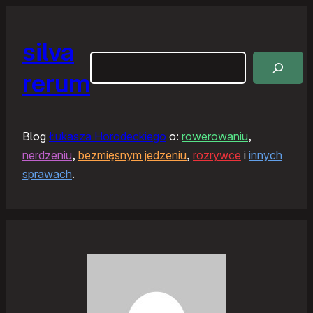
silva
Szukaj
rerum
Blog
Łukasza Horodeckiego
o:
rowerowaniu
,
nerdzeniu
,
bezmięsnym jedzeniu
,
rozrywce
i
innych
sprawach
.