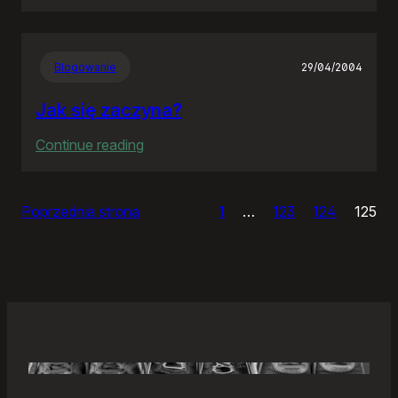
Samonierozwiązanie
Blogowanie
29/04/2004
Jak się zaczyna?
:
Continue reading
Jak
się
Poprzednia strona
1
…
123
124
125
zaczyna?