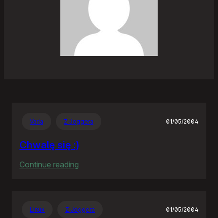
Varia
Z Joggera
01/05/2004
Chwalę się :)
:
Continue reading
Chwalę
się
:)
Linux
Z Joggera
01/05/2004