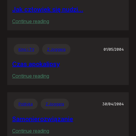
Jak człowiek się nudzi…
:
Continue reading
Jak
człowiek
się
Kino i TV
Z Joggera
01/05/2004
nudzi…
Czas apokalipsy
:
Continue reading
Czas
apokalipsy
Polityka
Z Joggera
30/04/2004
Samonierozwiązanie
:
Continue reading