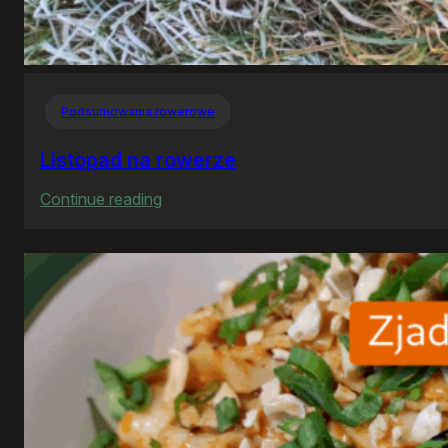
Podsumowania rowerowe
Listopad na rowerze
:
Continue reading
Listopad
na
rowerze