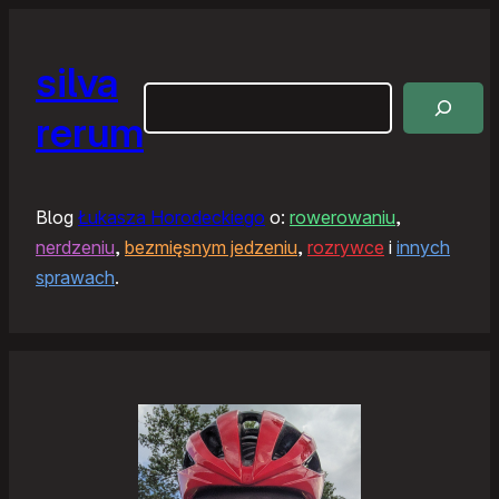
silva
Szukaj
rerum
Blog
Łukasza Horodeckiego
o:
rowerowaniu
,
nerdzeniu
,
bezmięsnym jedzeniu
,
rozrywce
i
innych
sprawach
.