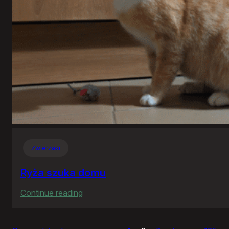
Zwierzaki
Ryża szuka domu
:
Continue reading
Ryża
szuka