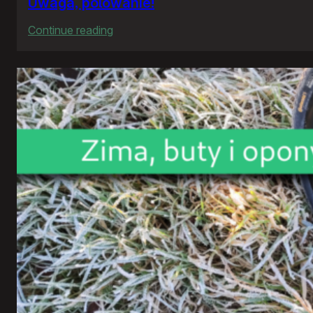
Uwaga, polowanie!
:
Continue reading
Uwaga,
polowanie!