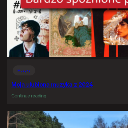
Muzyka
Moja ulubiona muzyka z 2024
:
Continue reading
Moja
ulubiona
muzyka
z