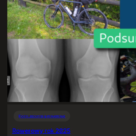
klient
Tidala
dla
Linuksa
Podsumowania rowerowe
Rowerowy rok 2025