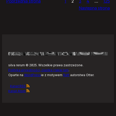
Poprzednia strona
1
2
3
4
…
125
domu
Następna strona
silva rerum © 2025. Wszelkie prawa zastrzeżone.
Polityka prywatności, ciastka i takie tam
.
Oparte na
WordPress
ie z motywem
Raft
autorstwa Otter.
Kanał RSS
Kanał Atom