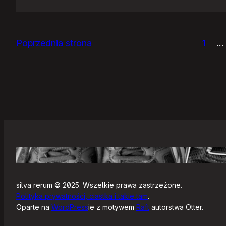
Zjazdy
klasowe
Poprzednia strona
1
…
silva rerum © 2025. Wszelkie prawa zastrzeżone.
Polityka prywatności, ciastka i takie tam
.
Oparte na
WordPress
ie z motywem
Raft
autorstwa Otter.