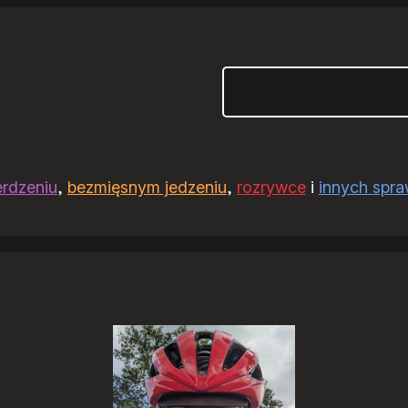
Szukaj
erdzeniu
,
bezmięsnym jedzeniu
,
rozrywce
i
innych spr