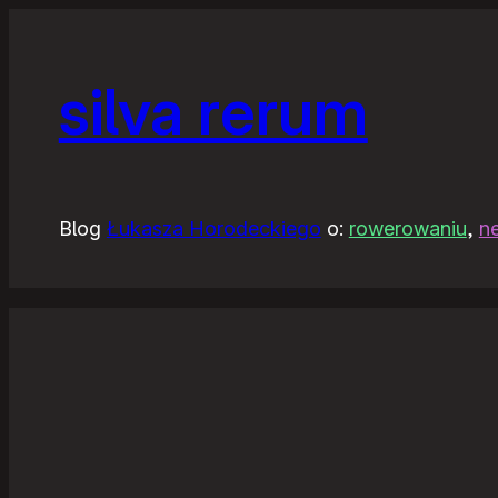
silva rerum
Blog
Łukasza Horodeckiego
o:
rowerowaniu
,
n