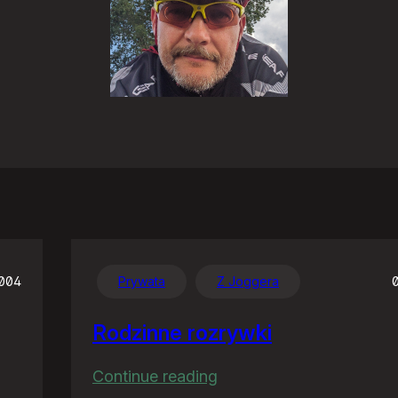
2004
Prywata
Z Joggera
Rodzinne rozrywki
:
Continue reading