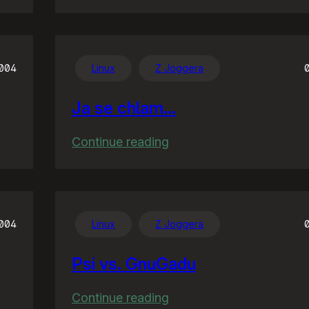
US3
vs.
Outkast
2004
Linux
Z Joggera
Ja se chlam…
:
Continue reading
Ja
se
chlam…
2004
Linux
Z Joggera
Psi vs. GnuGadu
:
Continue reading