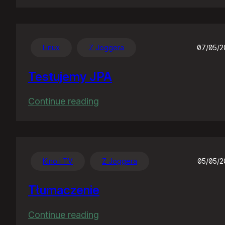
Jak
akcja,
to
akcja…
Linux
Z Joggera
07/05/2
Testujemy JPA
:
Continue reading
Testujemy
JPA
Kino i TV
Z Joggera
05/05/
Tłumaczenie
:
Continue reading