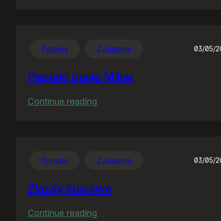
Tłumaczenie
Polityka
Z Joggera
03/05/
Papatki panie Miller
:
Continue reading
Papatki
panie
Miller
Prywata
Z Joggera
03/05/
Zjazdy klasowe
:
Continue reading