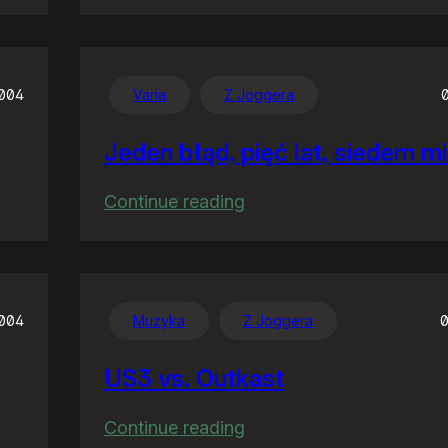
Rodzinne
rozrywki
004
Varia
Z Joggera
Jeden błąd, pięć lat, siedem m
:
Continue reading
Jeden
błąd,
pięć
lat,
2004
Muzyka
Z Joggera
0
siedem
US3 vs. Outkast
milionów
:
Continue reading