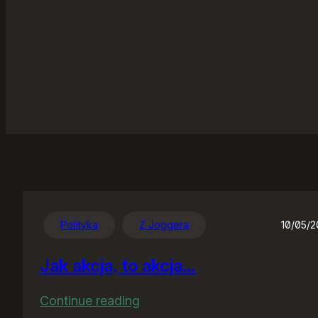
Polityka
Z Joggera
10/05/
Jak akcja, to akcja…
:
Continue reading