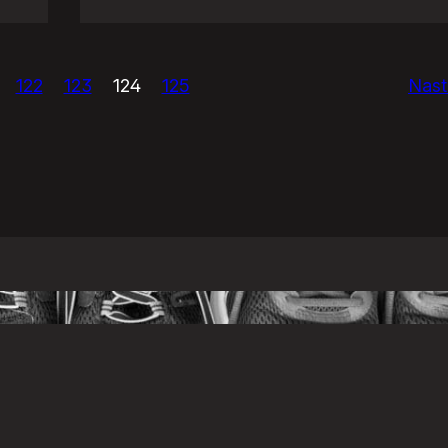
Psi
vs.
GnuGadu
122
123
124
125
Nast