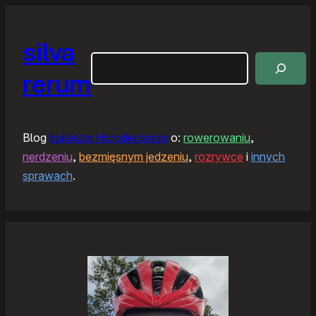
silva
Szukaj
rerum
Blog
Łukasza Horodeckiego
o:
rowerowaniu
,
nerdzeniu
,
bezmięsnym jedzeniu
,
rozrywce
i
innych
sprawach
.