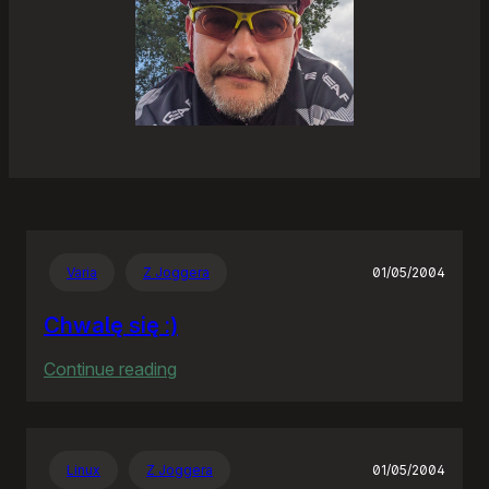
Varia
Z Joggera
01/05/2004
Chwalę się :)
:
Continue reading
Chwalę
się
:)
Linux
Z Joggera
01/05/2004