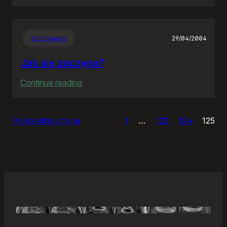
Samonierozwiązanie
Blogowanie
29/04/2004
Jak się zaczyna?
:
Continue reading
Jak
się
Poprzednia strona
1
…
123
124
125
zaczyna?