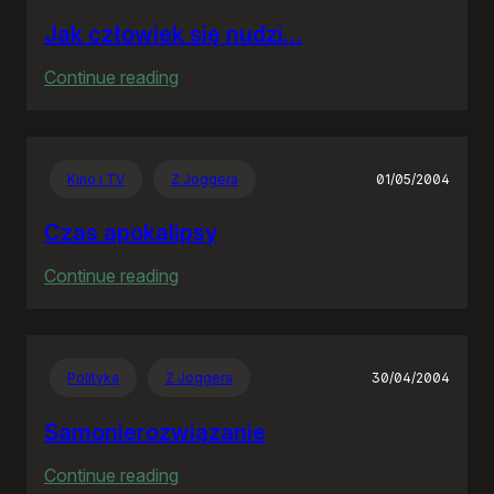
Jak człowiek się nudzi…
:
Continue reading
Jak
człowiek
się
Kino i TV
Z Joggera
01/05/2004
nudzi…
Czas apokalipsy
:
Continue reading
Czas
apokalipsy
Polityka
Z Joggera
30/04/2004
Samonierozwiązanie
:
Continue reading