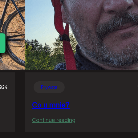
2024
Prywata
Co u mnie?
:
Continue reading
Co