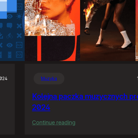
2024
Muzyka
Kolejna paczka muzycznych pr
2024
:
Continue reading
Kolejna