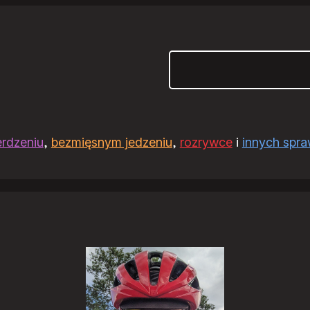
Szukaj
erdzeniu
,
bezmięsnym jedzeniu
,
rozrywce
i
innych spr