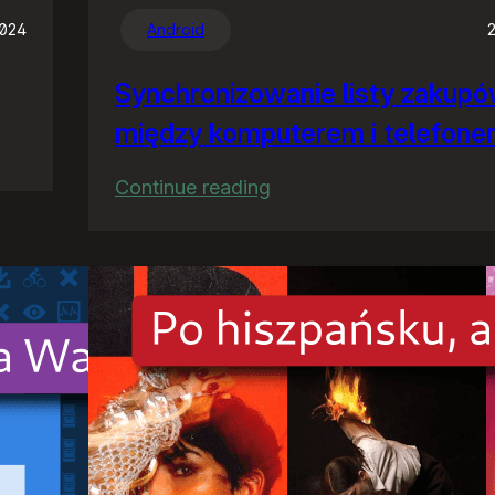
2024
Android
Synchronizowanie listy zakup
między komputerem i telefon
:
Continue reading
Synchronizowanie
listy
zakupów
między
komputerem
i
telefonem