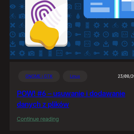
GNOME i GTK
Linux
23/08/
POW! #6 – usuwanie i dodawanie
danych z plików
:
Continue reading
POW!