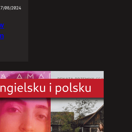
27/08/2024
ów
em