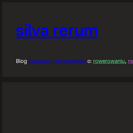
silva rerum
Blog
Łukasza Horodeckiego
o:
rowerowaniu
,
n