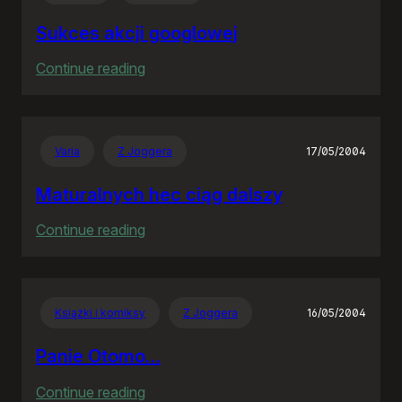
Sukces akcji googlowej
:
Continue reading
Sukces
akcji
googlowej
Varia
Z Joggera
17/05/2004
Maturalnych hec ciąg dalszy
:
Continue reading
Maturalnych
hec
ciąg
Książki i komiksy
Z Joggera
16/05/2004
dalszy
Panie Otomo…
:
Continue reading