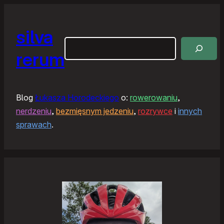
silva
Szukaj
rerum
Blog
Łukasza Horodeckiego
o:
rowerowaniu
,
nerdzeniu
,
bezmięsnym jedzeniu
,
rozrywce
i
innych
sprawach
.