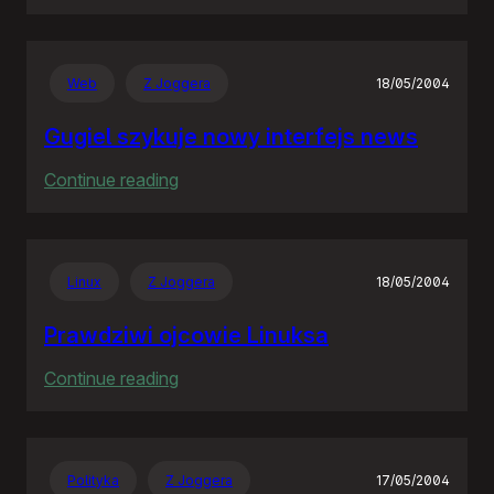
Rozproszona
Nieodpowiedzialność
Web
Z Joggera
18/05/2004
Gugiel szykuje nowy interfejs news
:
Continue reading
Gugiel
szykuje
nowy
Linux
Z Joggera
18/05/2004
interfejs
news
Prawdziwi ojcowie Linuksa
:
Continue reading
Prawdziwi
ojcowie
Linuksa
Polityka
Z Joggera
17/05/2004