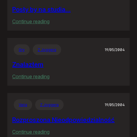
Posły by na studia…
:
Continue reading
Posły
by
na
Gry
Z Joggera
19/05/2004
studia…
Znalazłem
:
Continue reading
Znalazłem
Varia
Z Joggera
19/05/2004
Rozproszona Nieodpowiedzialność
:
Continue reading