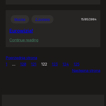
Panie
Otomo…
Muzyka
Z Joggera
15/05/2004
Eurowizja!
:
Continue reading
Eurowizja!
Poprzednia strona
1
…
120
121
122
123
124
125
Następna strona