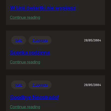
W Unii ćwiartki nie wypijesz
:
Continue reading
W
Unii
ćwiartki
Varia
Z Joggera
28/05/2004
nie
wypijesz
Scenka rodzinna
:
Continue reading
Scenka
rodzinna
Varia
Z Joggera
28/05/2004
Goodbye Neostrado!
:
Continue reading