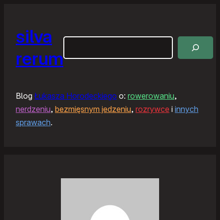
silva
Szukaj
rerum
Blog
Łukasza Horodeckiego
o:
rowerowaniu
,
nerdzeniu
,
bezmięsnym jedzeniu
,
rozrywce
i
innych
sprawach
.