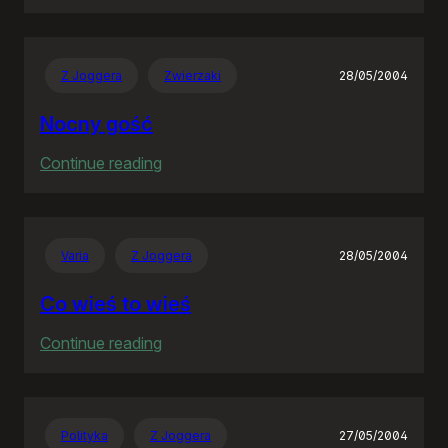
Goodbye
Neostrado!
Z Joggera
Zwierzaki
28/05/2004
Nocny gość
:
Continue reading
Nocny
gość
Varia
Z Joggera
28/05/2004
Co wieś to wieś
:
Continue reading
Co
wieś
to
Polityka
Z Joggera
27/05/2004