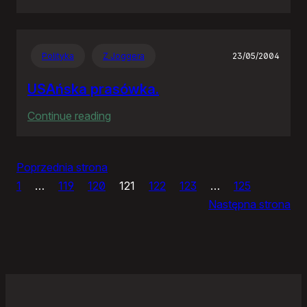
IceWM
1.2.14
Polityka
Z Joggera
23/05/2004
USAńska prasówka.
:
Continue reading
USAńska
prasówka.
Poprzednia strona
1
…
119
120
121
122
123
…
125
Następna strona