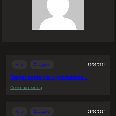
Varia
Z Joggera
30/05/2004
Nawet sobie nie wyobrażacie…
:
Continue reading
Nawet
sobie
nie
Varia
Z Joggera
28/05/2004
wyobrażacie…