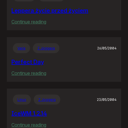
wieś
Leppera życie przed życiem
:
Continue reading
Leppera
życie
przed
Varia
Z Joggera
26/05/2004
życiem
Perfect Day
:
Continue reading
Perfect
Day
Linux
Z Joggera
23/05/2004
IceWM 1.2.14
:
Continue reading