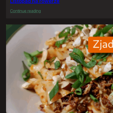
Listopad na rowerze
:
Continue reading
Listopad
na
rowerze