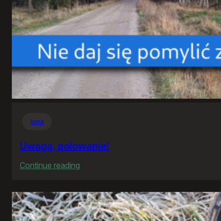
Varia
Uwaga, polowanie!
:
Continue reading
Uwaga,
polowanie!