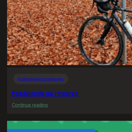
Podsumowania rowerowe
Październik na rowerze
:
Continue reading
Październik
na
rowerze