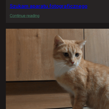
Szukam aparatu fotograficznego
:
Continue reading
Szukam
aparatu
fotograficznego