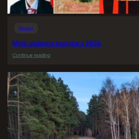
Muzyka
Moja ulubiona muzyka z 2024
:
Continue reading
Moja
ulubiona
muzyka
z
2024