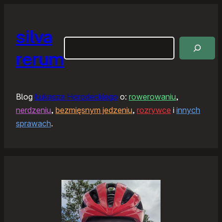
silva
Szukaj
rerum
Blog
Łukasza Horodeckiego
o:
rowerowaniu
,
nerdzeniu
,
bezmięsnym jedzeniu
,
rozrywce
i
innych
sprawach
.