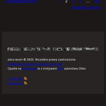
Poprzednia strona
1
2
3
4
…
125
Noteckie:
Następna strona
co
dalej?
silva rerum © 2025. Wszelkie prawa zastrzeżone.
Polityka prywatności, ciastka i takie tam
.
Oparte na
WordPress
ie z motywem
Raft
autorstwa Otter.
Kanał RSS
Kanał Atom