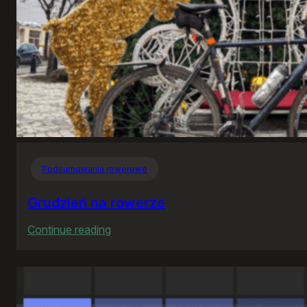
Podsumowania rowerowe
Grudzień na rowerze
:
Continue reading
Grudzień
na
rowerze