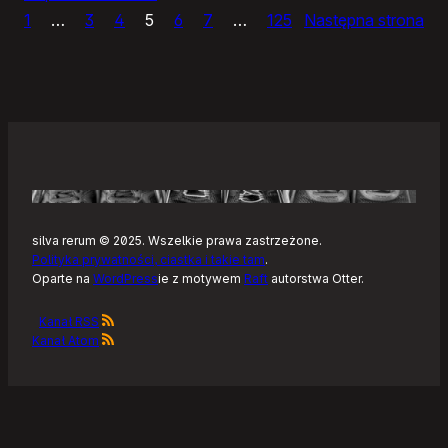
1
…
3
4
5
6
7
…
125
Następna strona
Sly,
prosty
edytor
zdjęć
silva rerum © 2025. Wszelkie prawa zastrzeżone.
Polityka prywatności, ciastka i takie tam
.
Oparte na
WordPress
ie z motywem
Raft
autorstwa Otter.
Kanał RSS
Kanał Atom