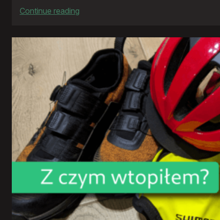
:
Continue reading
Rowerowy
rok
2024