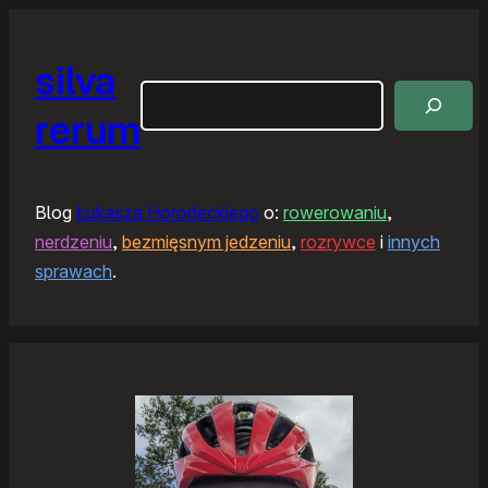
silva
Szukaj
rerum
Blog
Łukasza Horodeckiego
o:
rowerowaniu
,
nerdzeniu
,
bezmięsnym jedzeniu
,
rozrywce
i
innych
sprawach
.