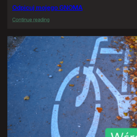
Odpicuj mojego GNOMA
:
Continue reading
Odpicuj
mojego
GNOMA