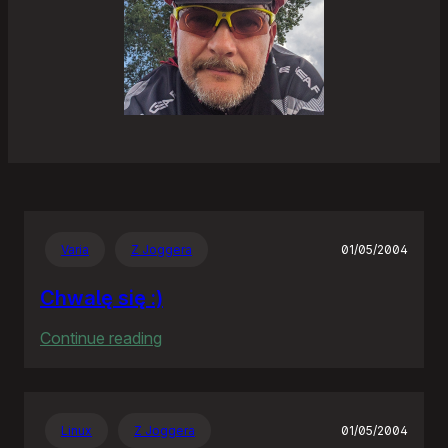
Varia
Z Joggera
01/05/2004
Chwalę się :)
:
Continue reading
Chwalę
się
:)
Linux
Z Joggera
01/05/2004