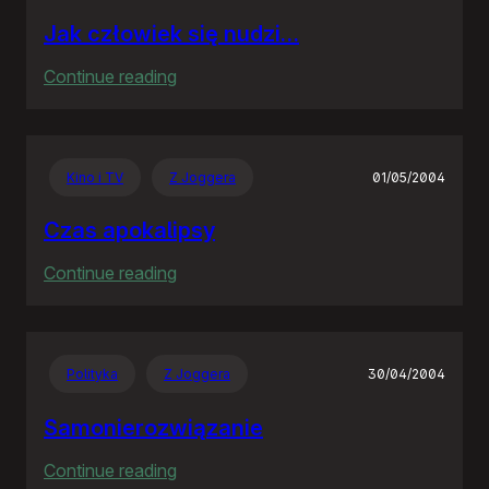
Jak człowiek się nudzi…
:
Continue reading
Jak
człowiek
się
Kino i TV
Z Joggera
01/05/2004
nudzi…
Czas apokalipsy
:
Continue reading
Czas
apokalipsy
Polityka
Z Joggera
30/04/2004
Samonierozwiązanie
:
Continue reading