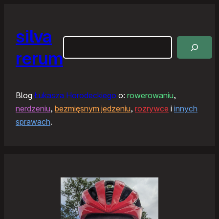
silva
Szukaj
rerum
Blog
Łukasza Horodeckiego
o:
rowerowaniu
,
nerdzeniu
,
bezmięsnym jedzeniu
,
rozrywce
i
innych
sprawach
.