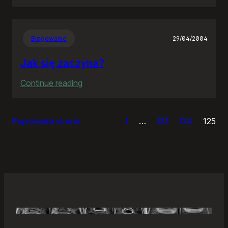
Samonierozwiązanie
Blogowanie
29/04/2004
Jak się zaczyna?
:
Continue reading
Jak
się
Poprzednia strona
1
…
123
124
125
zaczyna?