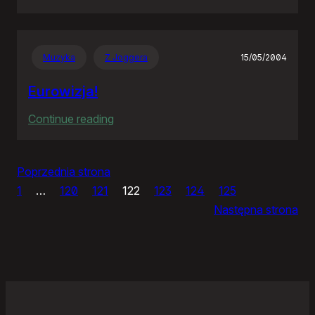
Panie
Otomo…
Muzyka
Z Joggera
15/05/2004
Eurowizja!
:
Continue reading
Eurowizja!
Poprzednia strona
1
…
120
121
122
123
124
125
Następna strona