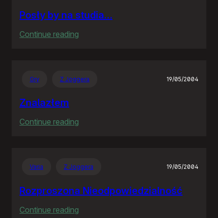
Posły by na studia…
:
Continue reading
Posły
by
na
Gry
Z Joggera
19/05/2004
studia…
Znalazłem
:
Continue reading
Znalazłem
Varia
Z Joggera
19/05/2004
Rozproszona Nieodpowiedzialność
:
Continue reading