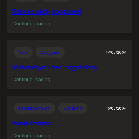
Sukces akcji googlowej
:
Continue reading
Sukces
akcji
googlowej
Varia
Z Joggera
17/05/2004
Maturalnych hec ciąg dalszy
:
Continue reading
Maturalnych
hec
ciąg
Książki i komiksy
Z Joggera
16/05/2004
dalszy
Panie Otomo…
:
Continue reading