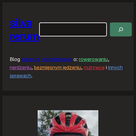
silva
Szukaj
rerum
Blog
Łukasza Horodeckiego
o:
rowerowaniu
,
nerdzeniu
,
bezmięsnym jedzeniu
,
rozrywce
i
innych
sprawach
.