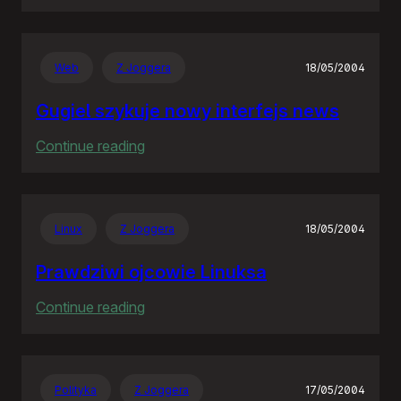
Rozproszona
Nieodpowiedzialność
Web
Z Joggera
18/05/2004
Gugiel szykuje nowy interfejs news
:
Continue reading
Gugiel
szykuje
nowy
Linux
Z Joggera
18/05/2004
interfejs
news
Prawdziwi ojcowie Linuksa
:
Continue reading
Prawdziwi
ojcowie
Linuksa
Polityka
Z Joggera
17/05/2004