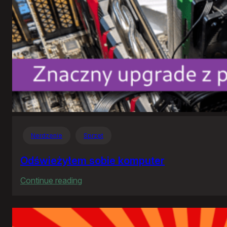
Nerdzenie
Sprzęt
Odświeżyłem sobie komputer
:
Continue reading
Odświeżyłem
sobie
komputer