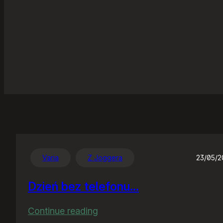
Varia
Z Joggera
23/05/
Dzień bez telefonu…
:
Continue reading