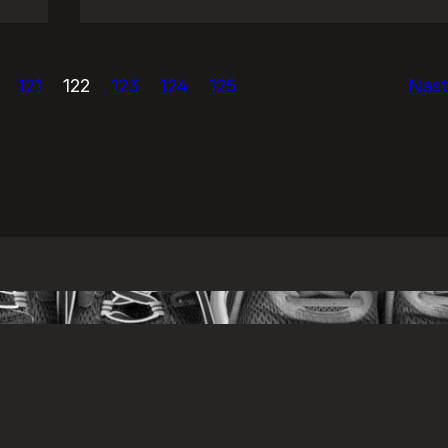
Eurowizja!
121
122
123
124
125
Nast