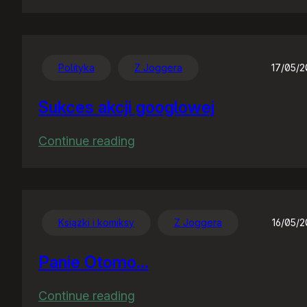
Gugiel
szykuje
nowy
interfejs
Polityka
Z Joggera
17/05/
news
Sukces akcji googlowej
:
Continue reading
Sukces
akcji
googlowej
Książki i komiksy
Z Joggera
16/05/
Panie Otomo…
:
Continue reading