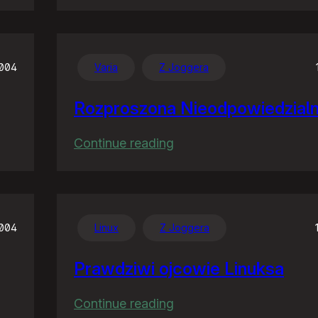
Posły
by
na
studia…
2004
Varia
Z Joggera
Rozproszona Nieodpowiedzial
:
Continue reading
Rozproszona
Nieodpowiedzialność
2004
Linux
Z Joggera
Prawdziwi ojcowie Linuksa
:
Continue reading