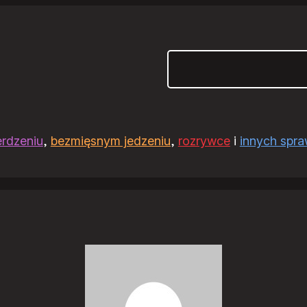
Szukaj
erdzeniu
,
bezmięsnym jedzeniu
,
rozrywce
i
innych spr