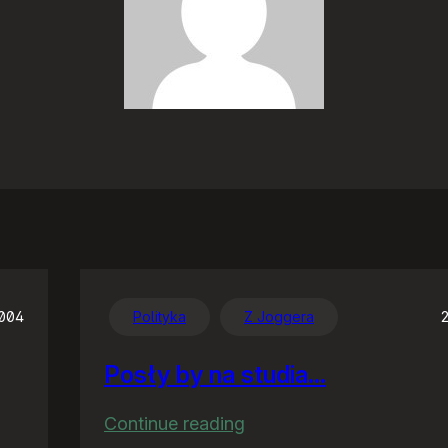
2004
Polityka
Z Joggera
Posły by na studia…
:
Continue reading