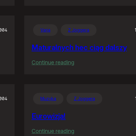
Prawdziwi
ojcowie
Linuksa
2004
Varia
Z Joggera
Maturalnych hec ciąg dalszy
:
Continue reading
Maturalnych
hec
ciąg
dalszy
2004
Muzyka
Z Joggera
Eurowizja!
:
Continue reading