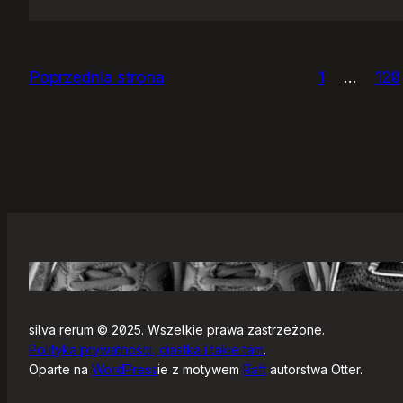
Panie
Otomo…
Poprzednia strona
1
…
120
silva rerum © 2025. Wszelkie prawa zastrzeżone.
Polityka prywatności, ciastka i takie tam
.
Oparte na
WordPress
ie z motywem
Raft
autorstwa Otter.