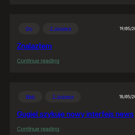
Dzień
bez
telefonu…
Gry
Z Joggera
19/05/
Znalazłem
:
Continue reading
Znalazłem
Web
Z Joggera
18/05/
Gugiel szykuje nowy interfejs news
:
Continue reading