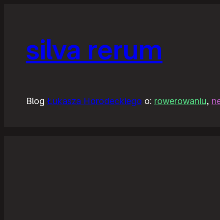
silva rerum
Blog
Łukasza Horodeckiego
o:
rowerowaniu
,
n