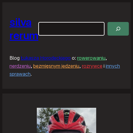
silva
Szukaj
rerum
Blog
Łukasza Horodeckiego
o:
rowerowaniu
,
nerdzeniu
,
bezmięsnym jedzeniu
,
rozrywce
i
innych
sprawach
.