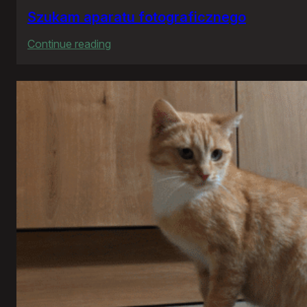
Szukam aparatu fotograficznego
:
Continue reading
Szukam
aparatu
fotograficznego