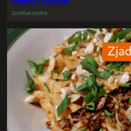
Listopad na rowerze
:
Continue reading
Listopad
na
rowerze