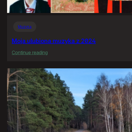
Muzyka
Moja ulubiona muzyka z 2024
:
Continue reading
Moja
ulubiona
muzyka
z
2024