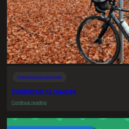
Podsumowania rowerowe
Październik na rowerze
:
Continue reading
Październik
na
rowerze