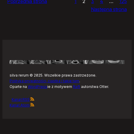
Poprzednia strona
1
2
3
4
…
125
Noteckie:
Następna strona
co
dalej?
silva rerum © 2025. Wszelkie prawa zastrzeżone.
Polityka prywatności, ciastka i takie tam
.
Oparte na
WordPress
ie z motywem
Raft
autorstwa Otter.
Kanał RSS
Kanał Atom