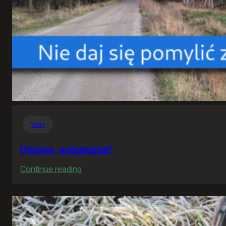
Varia
Uwaga, polowanie!
:
Continue reading
Uwaga,
polowanie!