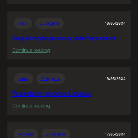
Rozproszona
Nieodpowiedzialność
Web
Z Joggera
18/05/2004
Gugiel szykuje nowy interfejs news
:
Continue reading
Gugiel
szykuje
nowy
Linux
Z Joggera
18/05/2004
interfejs
news
Prawdziwi ojcowie Linuksa
:
Continue reading
Prawdziwi
ojcowie
Linuksa
Polityka
Z Joggera
17/05/2004