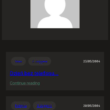
Varia
Z Joggera
23/05/2004
Dzień bez telefonu…
:
Continue reading
Dzień
bez
telefonu…
Polityka
Z Joggera
20/05/2004