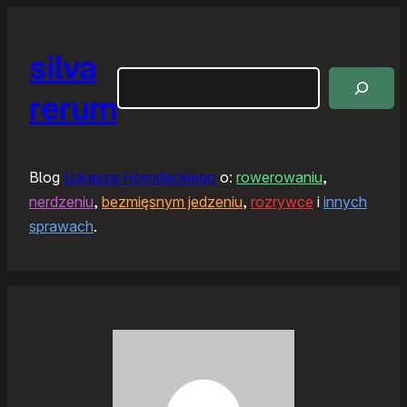
silva
Szukaj
rerum
Blog
Łukasza Horodeckiego
o:
rowerowaniu
,
nerdzeniu
,
bezmięsnym jedzeniu
,
rozrywce
i
innych
sprawach
.