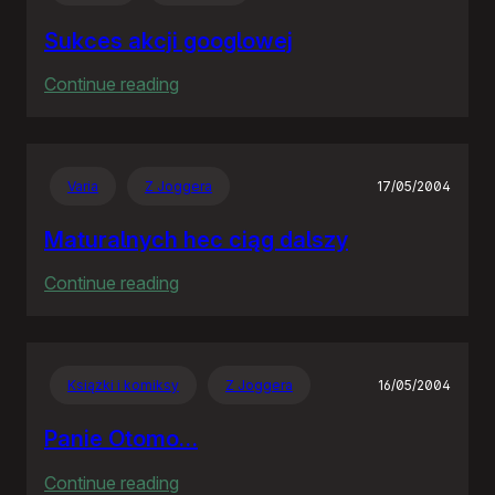
Sukces akcji googlowej
:
Continue reading
Sukces
akcji
googlowej
Varia
Z Joggera
17/05/2004
Maturalnych hec ciąg dalszy
:
Continue reading
Maturalnych
hec
ciąg
Książki i komiksy
Z Joggera
16/05/2004
dalszy
Panie Otomo…
:
Continue reading