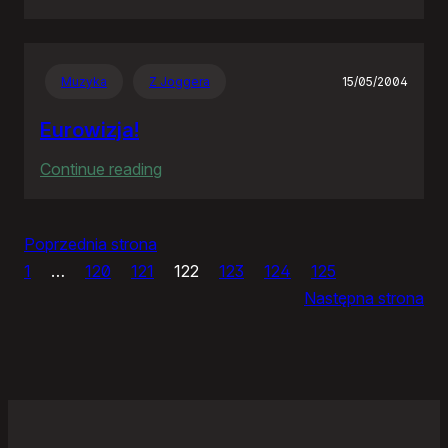
Panie
Otomo…
Muzyka
Z Joggera
15/05/2004
Eurowizja!
:
Continue reading
Eurowizja!
Poprzednia strona
1
…
120
121
122
123
124
125
Następna strona