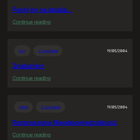
Posły by na studia…
:
Continue reading
Posły
by
na
Gry
Z Joggera
19/05/2004
studia…
Znalazłem
:
Continue reading
Znalazłem
Varia
Z Joggera
19/05/2004
Rozproszona Nieodpowiedzialność
:
Continue reading