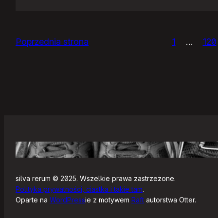
Panie
Otomo…
Poprzednia strona
1
…
120
silva rerum © 2025. Wszelkie prawa zastrzeżone.
Polityka prywatności, ciastka i takie tam
.
Oparte na
WordPress
ie z motywem
Raft
autorstwa Otter.