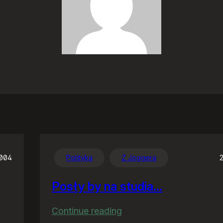
2004
Polityka
Z Joggera
Posły by na studia…
:
Continue reading