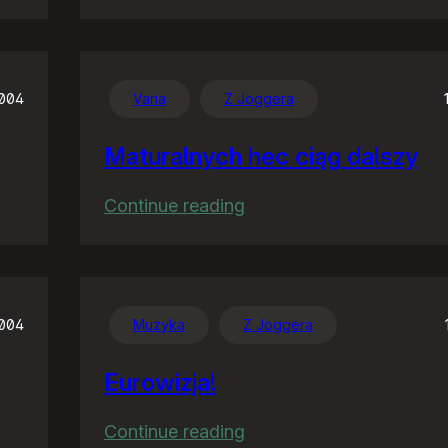
Prawdziwi
ojcowie
Linuksa
2004
Varia
Z Joggera
Maturalnych hec ciąg dalszy
:
Continue reading
Maturalnych
hec
ciąg
dalszy
2004
Muzyka
Z Joggera
Eurowizja!
:
Continue reading