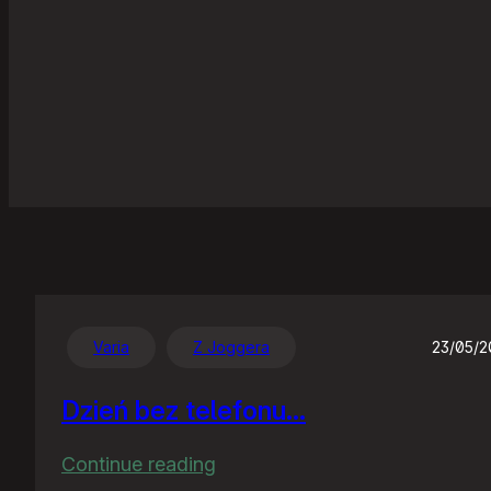
Varia
Z Joggera
23/05/
Dzień bez telefonu…
:
Continue reading