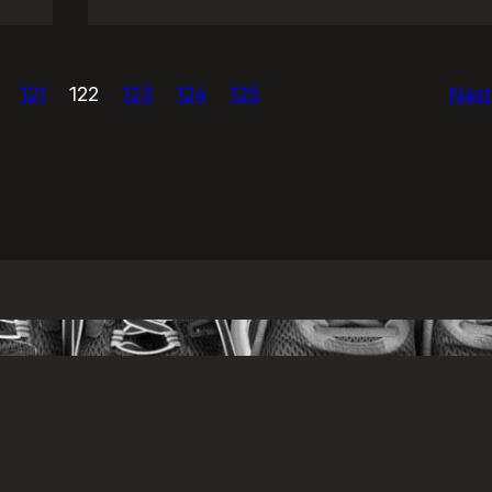
Eurowizja!
121
122
123
124
125
Nast