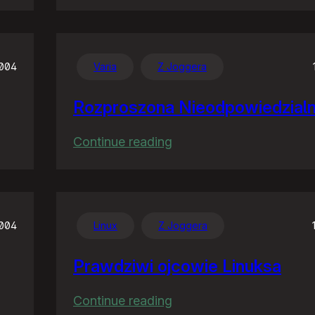
Posły
by
na
studia…
2004
Varia
Z Joggera
Rozproszona Nieodpowiedzial
:
Continue reading
Rozproszona
Nieodpowiedzialność
2004
Linux
Z Joggera
Prawdziwi ojcowie Linuksa
:
Continue reading