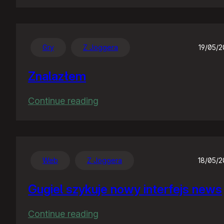
Dzień
bez
telefonu…
Gry
Z Joggera
19/05/
Znalazłem
:
Continue reading
Znalazłem
Web
Z Joggera
18/05/
Gugiel szykuje nowy interfejs news
:
Continue reading