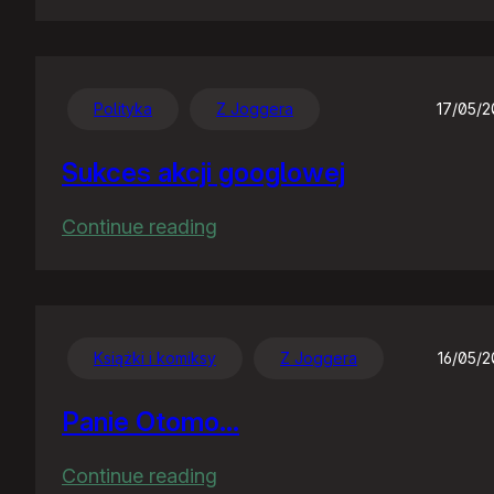
Gugiel
szykuje
nowy
interfejs
Polityka
Z Joggera
17/05/
news
Sukces akcji googlowej
:
Continue reading
Sukces
akcji
googlowej
Książki i komiksy
Z Joggera
16/05/
Panie Otomo…
:
Continue reading