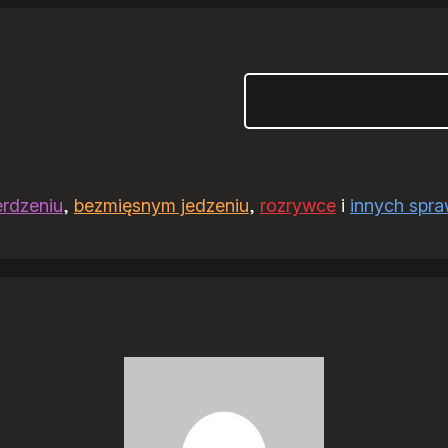
Szukaj
erdzeniu
,
bezmięsnym jedzeniu
,
rozrywce
i
innych spr