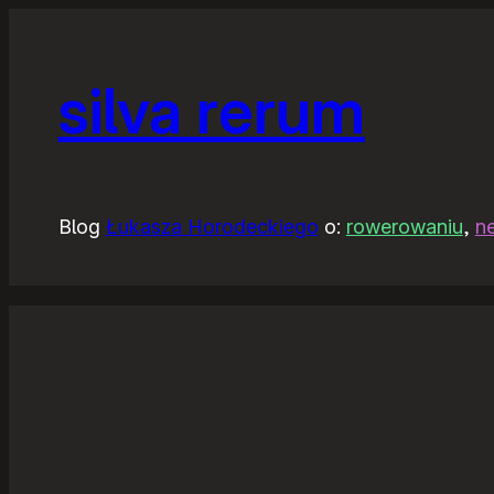
silva rerum
Blog
Łukasza Horodeckiego
o:
rowerowaniu
,
n