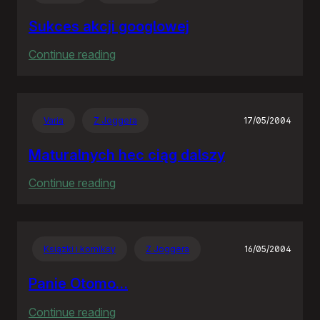
Sukces akcji googlowej
:
Continue reading
Sukces
akcji
googlowej
Varia
Z Joggera
17/05/2004
Maturalnych hec ciąg dalszy
:
Continue reading
Maturalnych
hec
ciąg
Książki i komiksy
Z Joggera
16/05/2004
dalszy
Panie Otomo…
:
Continue reading