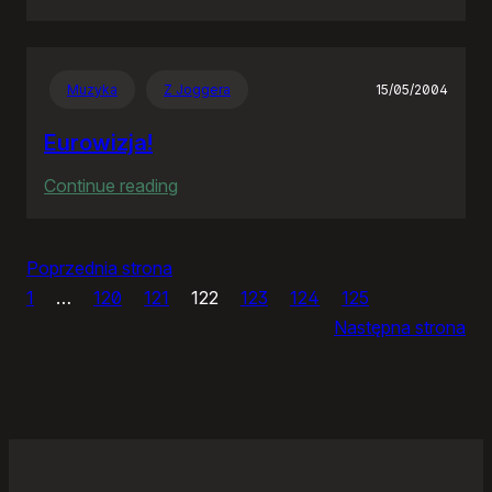
Panie
Otomo…
Muzyka
Z Joggera
15/05/2004
Eurowizja!
:
Continue reading
Eurowizja!
Poprzednia strona
1
…
120
121
122
123
124
125
Następna strona