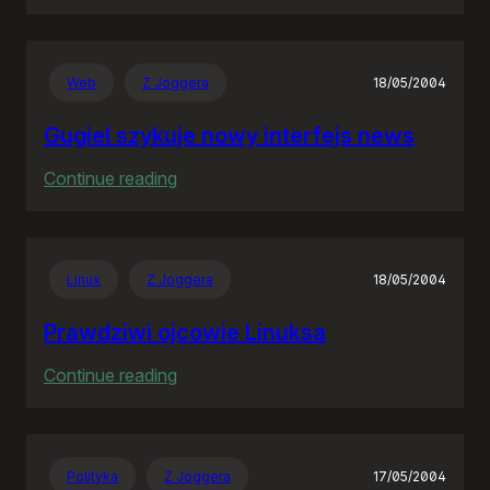
Rozproszona
Nieodpowiedzialność
Web
Z Joggera
18/05/2004
Gugiel szykuje nowy interfejs news
:
Continue reading
Gugiel
szykuje
nowy
Linux
Z Joggera
18/05/2004
interfejs
news
Prawdziwi ojcowie Linuksa
:
Continue reading
Prawdziwi
ojcowie
Linuksa
Polityka
Z Joggera
17/05/2004