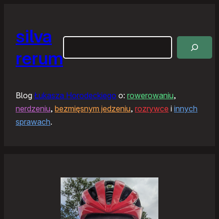
silva
Szukaj
rerum
Blog
Łukasza Horodeckiego
o:
rowerowaniu
,
nerdzeniu
,
bezmięsnym jedzeniu
,
rozrywce
i
innych
sprawach
.