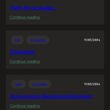
Posły by na studia…
:
Continue reading
Posły
by
na
Gry
Z Joggera
19/05/2004
studia…
Znalazłem
:
Continue reading
Znalazłem
Varia
Z Joggera
19/05/2004
Rozproszona Nieodpowiedzialność
:
Continue reading