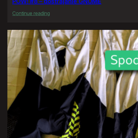
POW! #8 – dostrajanie GNOME
:
Continue reading
POW!
#8
–
dostrajanie
GNOME