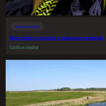
Sprzęt i akcesoria
Najczęstsze pytania o kolarskie spodenki
:
Continue reading
Najczęstsze
pytania
o
kolarskie
spodenki