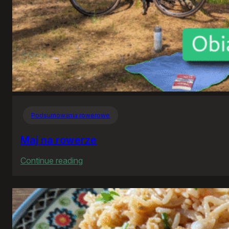
Podsumowania rowerowe
Maj na rowerze
:
Continue reading
Maj
na
rowerze