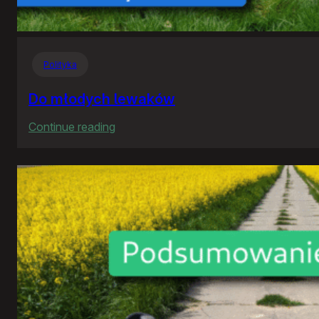
Polityka
Do młodych lewaków
:
Continue reading
Do
młodych
lewaków