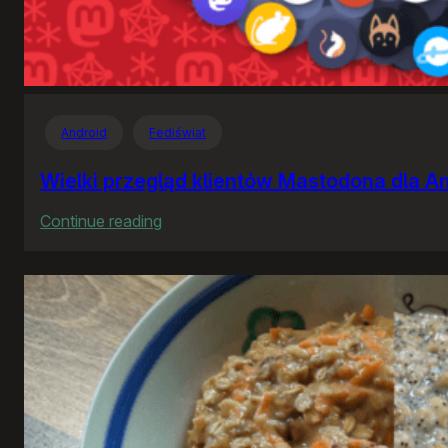
Android
Fediświat
Wielki przegląd klientów Mastodona dla A
:
Continue reading
Wielki
przegląd
klientów
Mastodona
dla
Androida