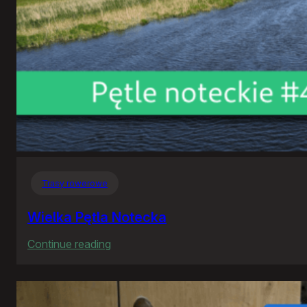
Trasy rowerowe
Wielka Pętla Notecka
:
Continue reading
Wielka
Pętla
Notecka