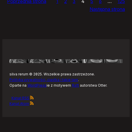
Poprzednia strona
1
2
3
4
5
6
…
125
dnia
Następna strona
silva rerum © 2025. Wszelkie prawa zastrzeżone.
Polityka prywatności, ciastka i takie tam
.
Oparte na
WordPress
ie z motywem
Raft
autorstwa Otter.
Kanał RSS
Kanał Atom