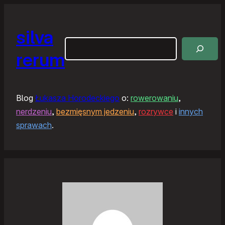
silva
Szukaj
rerum
Blog
Łukasza Horodeckiego
o:
rowerowaniu
,
nerdzeniu
,
bezmięsnym jedzeniu
,
rozrywce
i
innych
sprawach
.