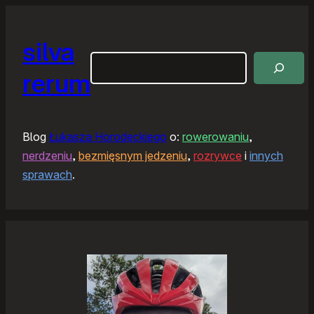
silva
Szukaj
rerum
Blog
Łukasza Horodeckiego
o:
rowerowaniu
,
nerdzeniu
,
bezmięsnym jedzeniu
,
rozrywce
i
innych
sprawach
.