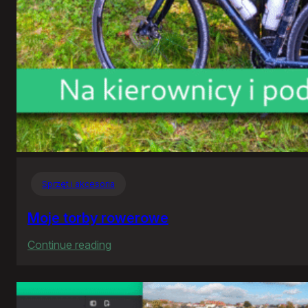
Sprzęt i akcesoria
Moje torby rowerowe
:
Continue reading
Moje
torby
rowerowe