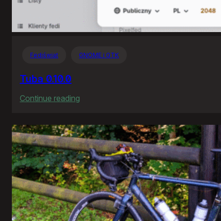
Fediświat
GNOME i GTK
Tuba 0.10.0
:
Continue reading
Tuba
0.10.0