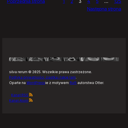
Poprzednia strona
1
2
3
4
5
…
125
i
Następna strona
żółtym
szlaku
Kaszubskiej
Marszruty
silva rerum © 2025. Wszelkie prawa zastrzeżone.
Polityka prywatności, ciastka i takie tam
.
Oparte na
WordPress
ie z motywem
Raft
autorstwa Otter.
Kanał RSS
Kanał Atom