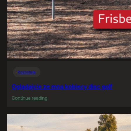
Pozostałe
Oglądajcie ze mną kobiecy disc golf
:
Continue reading
Oglądajcie
ze
mną
kobiecy