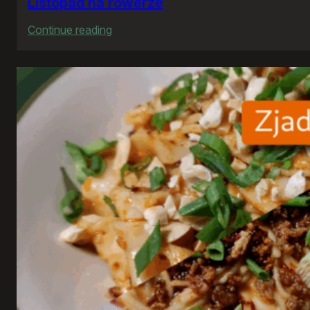
Listopad na rowerze
:
Continue reading
Listopad
na
rowerze