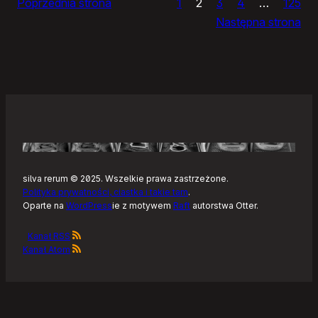
Poprzednia strona
1
2
3
4
…
125
Noteckie:
Następna strona
co
dalej?
silva rerum © 2025. Wszelkie prawa zastrzeżone.
Polityka prywatności, ciastka i takie tam
.
Oparte na
WordPress
ie z motywem
Raft
autorstwa Otter.
Kanał RSS
Kanał Atom