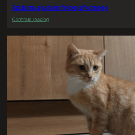
Szukam aparatu fotograficznego
:
Continue reading
Szukam
aparatu
fotograficznego