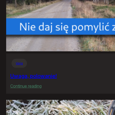
Varia
Uwaga, polowanie!
:
Continue reading
Uwaga,
polowanie!