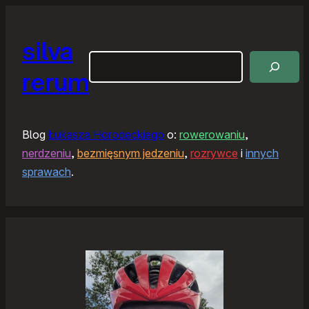
silva
Szukaj
rerum
Blog
Łukasza Horodeckiego
o:
rowerowaniu
,
nerdzeniu
,
bezmięsnym jedzeniu
,
rozrywce
i
innych
sprawach
.