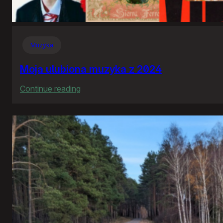
Muzyka
Moja ulubiona muzyka z 2024
:
Continue reading
Moja
ulubiona
muzyka
z
2024