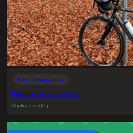
Podsumowania rowerowe
Październik na rowerze
:
Continue reading
Październik
na
rowerze