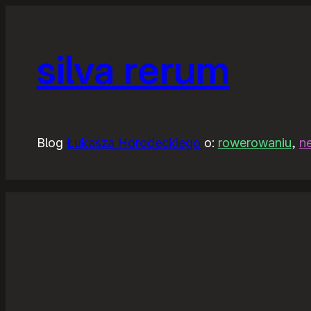
silva rerum
Blog
Łukasza Horodeckiego
o:
rowerowaniu
,
n