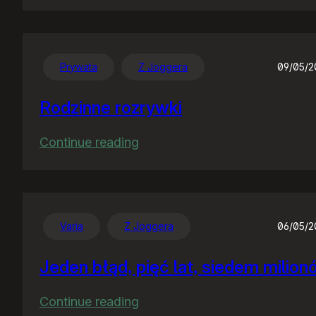
TeściowaQuiz
Prywata
Z Joggera
09/05/
Rodzinne rozrywki
:
Continue reading
Rodzinne
rozrywki
Varia
Z Joggera
06/05/
Jeden błąd, pięć lat, siedem milio
:
Continue reading