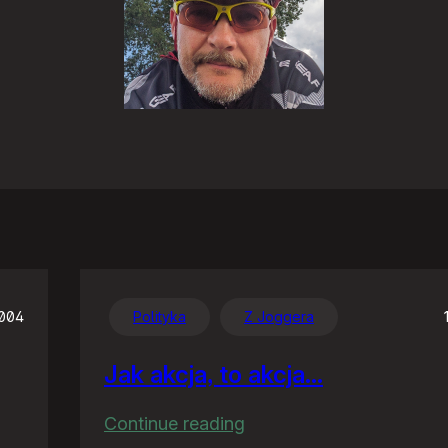
2004
Polityka
Z Joggera
Jak akcja, to akcja…
:
Continue reading