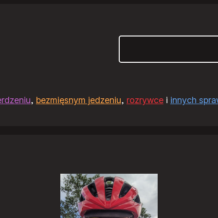
Szukaj
erdzeniu
,
bezmięsnym jedzeniu
,
rozrywce
i
innych spr