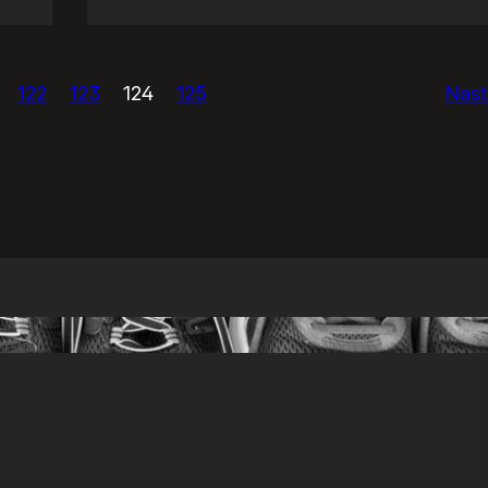
Zjazdy
klasowe
122
123
124
125
Nast