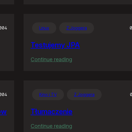
Jak
akcja,
to
akcja…
2004
Linux
Z Joggera
0
Testujemy JPA
:
Continue reading
Testujemy
JPA
2004
Kino i TV
Z Joggera
nów
Tłumaczenie
:
Continue reading