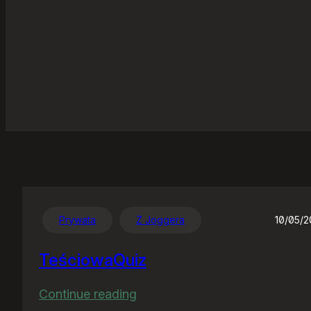
Prywata
Z Joggera
10/05/
TeściowaQuiz
:
Continue reading