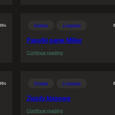
Tłumaczenie
004
Polityka
Z Joggera
Papatki panie Miller
:
Continue reading
Papatki
panie
Miller
2004
Prywata
Z Joggera
Zjazdy klasowe
:
Continue reading