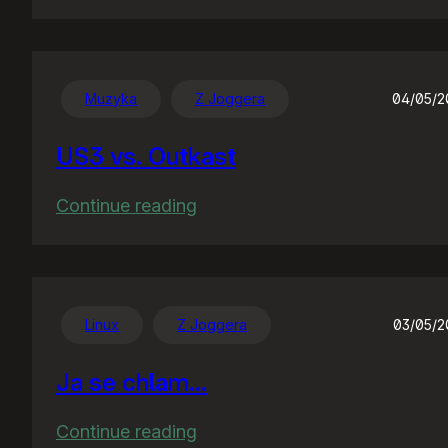
Jeden
błąd,
pięć
lat,
Muzyka
Z Joggera
04/05/2
siedem
US3 vs. Outkast
milionów
:
Continue reading
US3
vs.
Outkast
Linux
Z Joggera
03/05/
Ja se chlam…
:
Continue reading