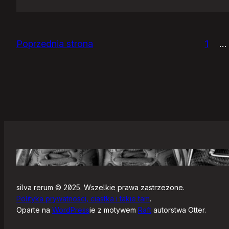
Ja
se
chlam…
Poprzednia strona
1
…
silva rerum © 2025. Wszelkie prawa zastrzeżone.
Polityka prywatności, ciastka i takie tam
.
Oparte na
WordPress
ie z motywem
Raft
autorstwa Otter.