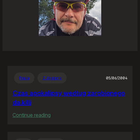
Praca
Z Joggera
05/06/2004
Czas apokalipsy według zarobionego
da.killi
:
Continue reading
Czas
apokalipsy
według