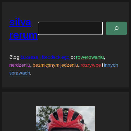
silva
Szukaj
rerum
Blog
Łukasza Horodeckiego
o:
rowerowaniu
,
nerdzeniu
,
bezmięsnym jedzeniu
,
rozrywce
i
innych
sprawach
.