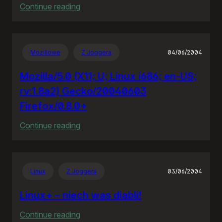
:
Continue reading
Policja
bije
policję
Mozillowe
Z Joggera
04/06/2004
Mozilla/5.0 (X11; U; Linux i686; en-US;
rv:1.8a2) Gecko/20040603
Firefox/0.8.0+
:
Continue reading
Mozilla/5.0
(X11;
U;
Linux
Z Joggera
03/06/2004
Linux
i686;
Linux+ – niech was diabli!
en-
:
Continue reading
US;