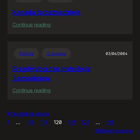
RP
Kanada to beznadzieja
:
Continue reading
Kanada
to
beznadzieja
Polityka
Z Joggera
03/06/2004
Przedwyborcze instrukcje
Samoobrony
:
Continue reading
Przedwyborcze
instrukcje
Poprzednia strona
Samoobrony
1
…
118
119
120
121
122
…
125
Następna strona