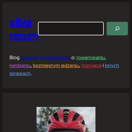
silva
Szukaj
rerum
Blog
Łukasza Horodeckiego
o:
rowerowaniu
,
nerdzeniu
,
bezmięsnym jedzeniu
,
rozrywce
i
innych
sprawach
.