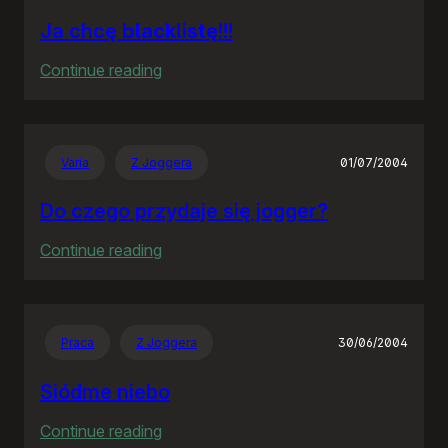
Ja chcę
blacklistę
!!!
:
Continue reading
Ja
chcę
blacklistę
!!!
Varia
Z Joggera
01/07/2004
Do czego przydaje się jogger?
:
Continue reading
Do
czego
przydaje
Praca
Z Joggera
30/06/2004
się
jogger?
Siódme niebo
:
Continue reading