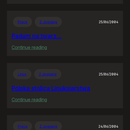
Siódme
niebo
Praca
Z Joggera
25/06/2004
Padam na twarz…
:
Continue reading
Padam
na
twarz…
Linux
Z Joggera
25/06/2004
Polska stolica Linuksiarstwa
:
Continue reading
Polska
stolica
Linuksiarstwa
Praca
Z Joggera
24/06/2004