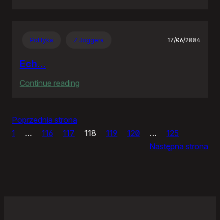
Moja
galeria
Polityka
Z Joggera
17/06/2004
Ech…
:
Continue reading
Ech…
Poprzednia strona
1
…
116
117
118
119
120
…
125
Następna strona