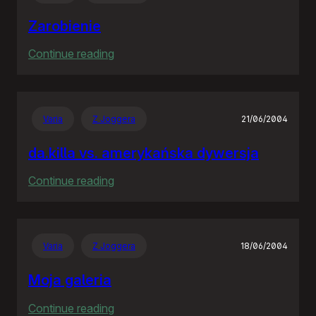
Zarobienie
:
Continue reading
Zarobienie
Varia
Z Joggera
21/06/2004
da.killa vs. amerykańska dywersja
:
Continue reading
da.killa
vs.
amerykańska
Varia
Z Joggera
18/06/2004
dywersja
Moja galeria
:
Continue reading