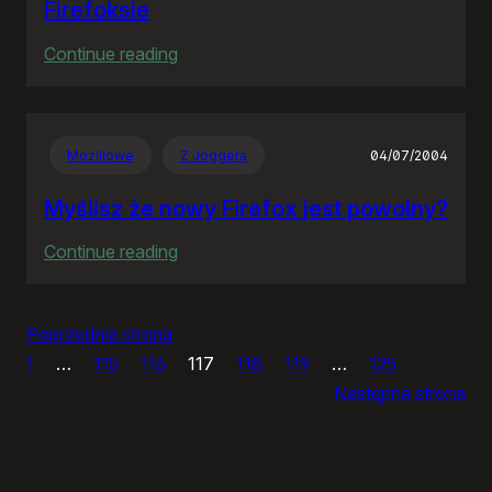
Firefoksie
:
Continue reading
Do
jasnej
cholery!!!
Mozillowe
Z Joggera
04/07/2004
Nowe
taby
Myślisz że nowy Firefox jest powolny?
w
:
Continue reading
Firefoksie
Myślisz
że
Poprzednia strona
nowy
1
…
115
116
117
118
119
…
125
Firefox
Następna strona
jest
powolny?