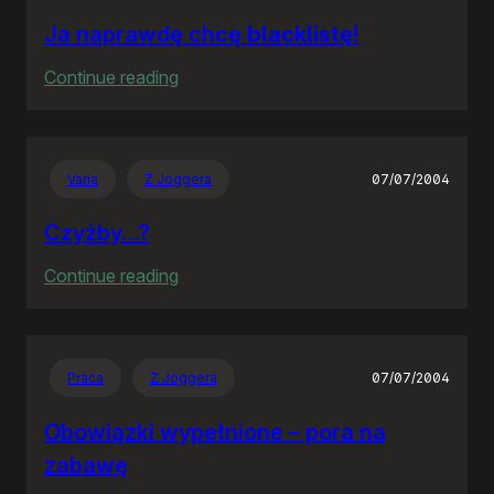
Ja naprawdę chcę
blacklistę
!
:
Continue reading
Ja
naprawdę
chcę
Varia
Z Joggera
07/07/2004
blacklistę
!
Czyżby…?
:
Continue reading
Czyżby…?
Praca
Z Joggera
07/07/2004
Obowiązki wypełnione – pora na
zabawę