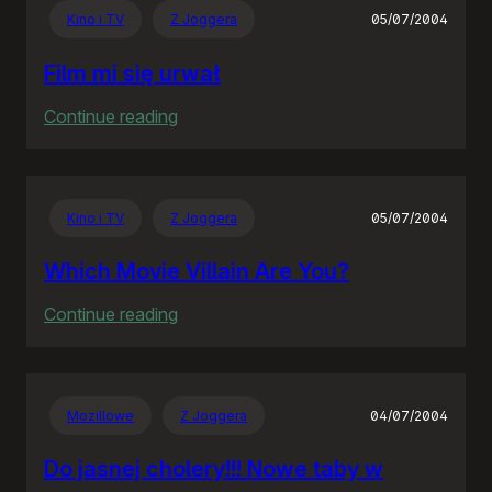
Kino i TV
Z Joggera
05/07/2004
Film mi się urwał
:
Continue reading
Film
mi
się
Kino i TV
Z Joggera
05/07/2004
urwał
Which Movie Villain Are You?
:
Continue reading
Which
Movie
Villain
Mozillowe
Z Joggera
04/07/2004
Are
You?
Do jasnej cholery!!! Nowe taby w