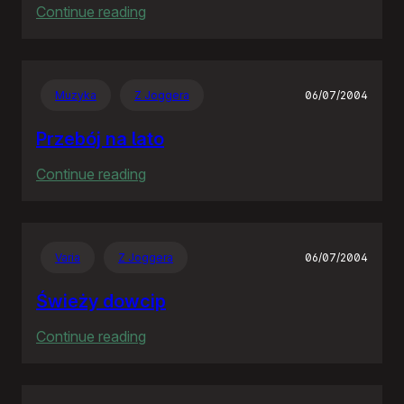
:
Continue reading
Obowiązki
wypełnione
–
Muzyka
Z Joggera
06/07/2004
pora
na
Przebój na lato
zabawę
:
Continue reading
Przebój
na
lato
Varia
Z Joggera
06/07/2004
Świeży dowcip
:
Continue reading
Świeży
dowcip