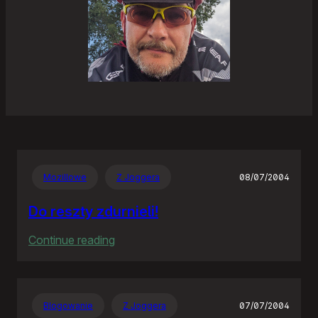
Mozillowe
Z Joggera
08/07/2004
Do reszty zdurnieli!
:
Continue reading
Do
reszty
zdurnieli!
Blogowanie
Z Joggera
07/07/2004