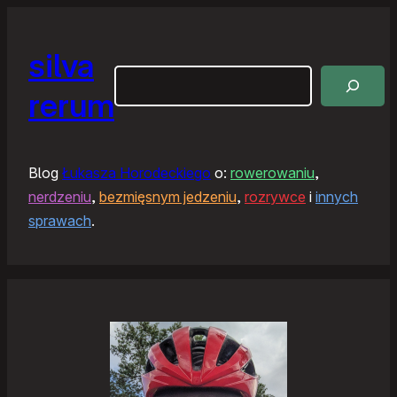
silva
Szukaj
rerum
Blog
Łukasza Horodeckiego
o:
rowerowaniu
,
nerdzeniu
,
bezmięsnym jedzeniu
,
rozrywce
i
innych
sprawach
.