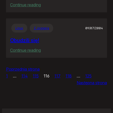
:
Continue reading
Ale
burza!!!
Linux
Z Joggera
09/07/2004
Obudzili się!
:
Continue reading
Obudzili
się!
Poprzednia strona
1
…
114
115
116
117
118
…
125
Następna strona