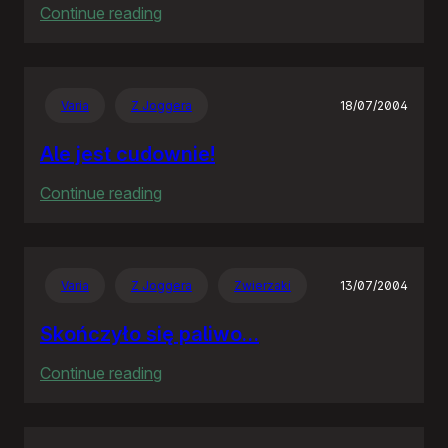
:
Continue reading
Mają
dziś
obywatele
Varia
Z Joggera
18/07/2004
leniwą
niedzielę….
Ale jest cudownie!
:
Continue reading
Ale
jest
cudownie!
Varia
Z Joggera
Zwierzaki
13/07/2004
Skończyło się paliwo…
:
Continue reading
Skończyło
się