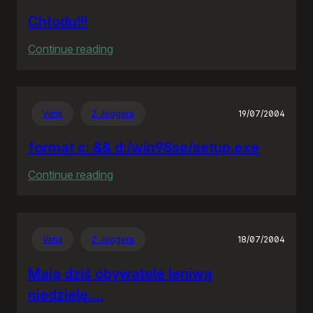
dalszy
Chłodu!!!
:
Continue reading
Chłodu!!!
Varia
Z Joggera
19/07/2004
format c: && d:/win98se/setup.exe
:
Continue reading
format
c:
&&
Varia
Z Joggera
18/07/2004
d:/win98se/setup.exe
Mają dziś obywatele leniwą
niedzielę….