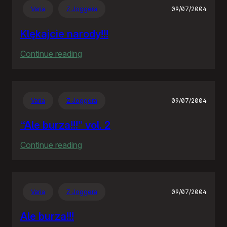
paliwo…
Varia
Z Joggera
09/07/2004
Klękajcie narody!!!
:
Continue reading
Klękajcie
narody!!!
Varia
Z Joggera
09/07/2004
“Ale burza!!!” vol. 2
:
Continue reading
“Ale
burza!!!”
vol.
Varia
Z Joggera
09/07/2004
2
Ale burza!!!