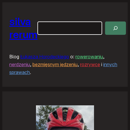
silva
Szukaj
rerum
Blog
Łukasza Horodeckiego
o:
rowerowaniu
,
nerdzeniu
,
bezmięsnym jedzeniu
,
rozrywce
i
innych
sprawach
.