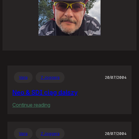
Varia
Z Joggera
20/07/2004
Neo & SDI ciąg dalszy
:
Continue reading
Neo
&
SDI
Varia
Z Joggera
20/07/2004
ciąg