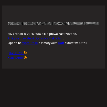
silva rerum © 2025. Wszelkie prawa zastrzeżone.
Polityka prywatności, ciastka i takie tam
.
Oparte na
WordPress
ie z motywem
Raft
autorstwa Otter.
Kanał RSS
Kanał Atom