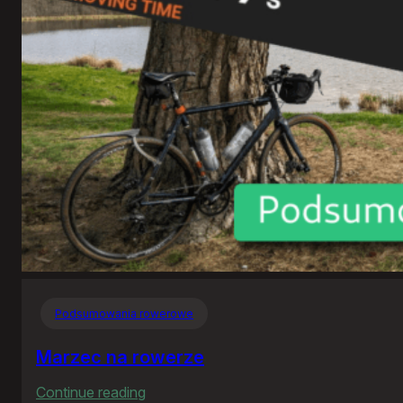
Witrogoszcz
Podsumowania rowerowe
Marzec na rowerze
:
Continue reading