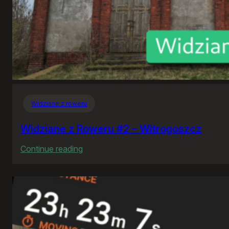
Widziane z roweru
Widziane z Roweru #2 – Witrogoszcz
:
Continue reading
Widziane
z
Roweru
#2
–