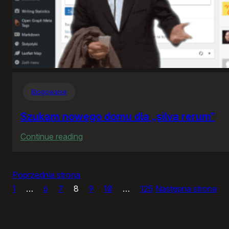
Blogowanie
Szukam nowego domu dla „silva rerum”
:
Continue reading
Szukam
nowego
Poprzednia strona
domu
1
…
6
7
8
9
10
…
125
Następna strona
dla
„silva
rerum”