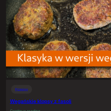
Przepisy
Wegańskie klopsy z fasoli
:
Continue reading