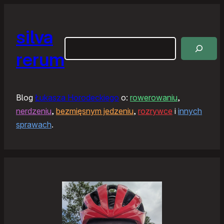
silva
Szukaj
rerum
Blog
Łukasza Horodeckiego
o:
rowerowaniu
,
nerdzeniu
,
bezmięsnym jedzeniu
,
rozrywce
i
innych
sprawach
.