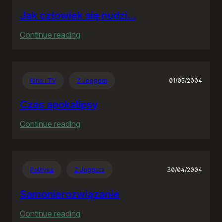
Jak człowiek się nudzi…
:
Continue reading
Jak
człowiek
się
Kino i TV
Z Joggera
01/05/2004
nudzi…
Czas apokalipsy
:
Continue reading
Czas
apokalipsy
Polityka
Z Joggera
30/04/2004
Samonierozwiązanie
:
Continue reading