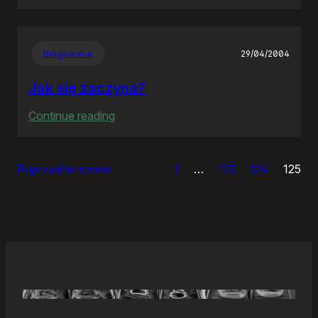
Samonierozwiązanie
Blogowanie
29/04/2004
Jak się zaczyna?
:
Continue reading
Jak
się
Poprzednia strona
1
…
123
124
125
zaczyna?