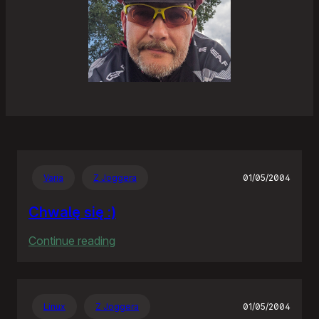
Varia
Z Joggera
01/05/2004
Chwalę się :)
:
Continue reading
Chwalę
się
:)
Linux
Z Joggera
01/05/2004