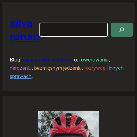
silva
Szukaj
rerum
Blog
Łukasza Horodeckiego
o:
rowerowaniu
,
nerdzeniu
,
bezmięsnym jedzeniu
,
rozrywce
i
innych
sprawach
.