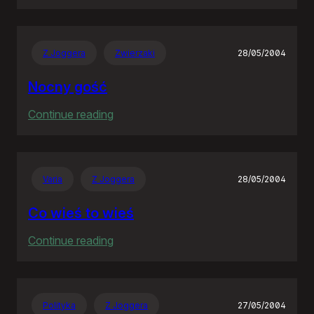
Goodbye
Neostrado!
Z Joggera
Zwierzaki
28/05/2004
Nocny gość
:
Continue reading
Nocny
gość
Varia
Z Joggera
28/05/2004
Co wieś to wieś
:
Continue reading
Co
wieś
to
Polityka
Z Joggera
27/05/2004