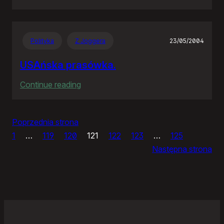
IceWM
1.2.14
Polityka
Z Joggera
23/05/2004
USAńska prasówka.
:
Continue reading
USAńska
prasówka.
Poprzednia strona
1
…
119
120
121
122
123
…
125
Następna strona