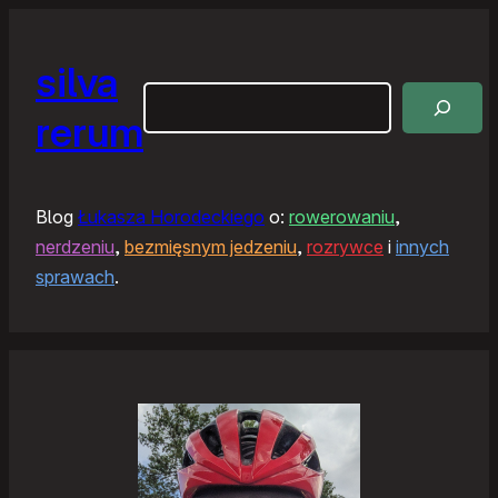
silva
Szukaj
rerum
Blog
Łukasza Horodeckiego
o:
rowerowaniu
,
nerdzeniu
,
bezmięsnym jedzeniu
,
rozrywce
i
innych
sprawach
.