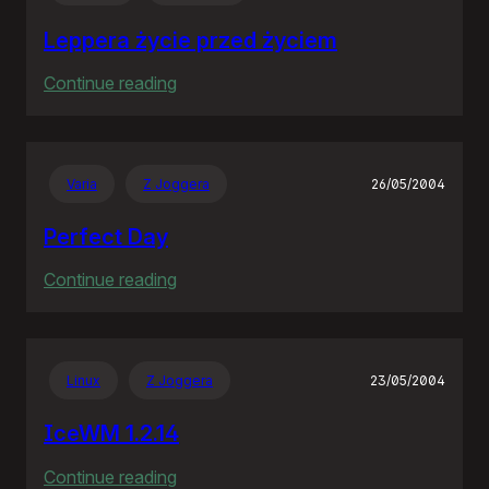
wieś
Leppera życie przed życiem
:
Continue reading
Leppera
życie
przed
Varia
Z Joggera
26/05/2004
życiem
Perfect Day
:
Continue reading
Perfect
Day
Linux
Z Joggera
23/05/2004
IceWM 1.2.14
:
Continue reading