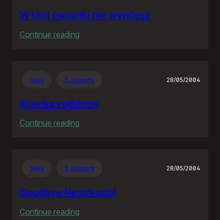
W Unii ćwiartki nie wypijesz
:
Continue reading
W
Unii
ćwiartki
Varia
Z Joggera
28/05/2004
nie
wypijesz
Scenka rodzinna
:
Continue reading
Scenka
rodzinna
Varia
Z Joggera
28/05/2004
Goodbye Neostrado!
:
Continue reading