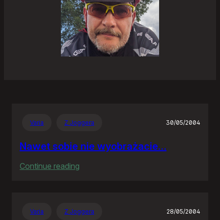
Varia
Z Joggera
30/05/2004
Nawet sobie nie wyobrażacie…
:
Continue reading
Nawet
sobie
nie
Varia
Z Joggera
28/05/2004
wyobrażacie…