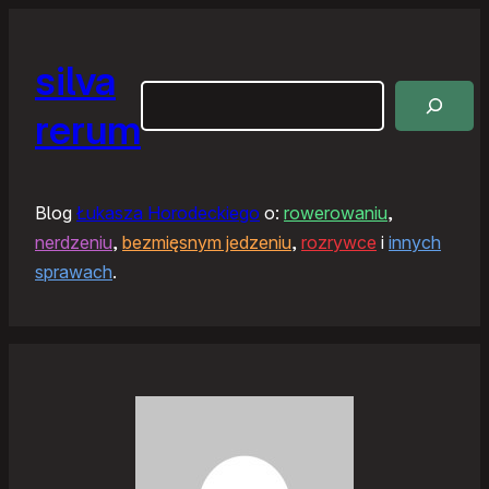
silva
Szukaj
rerum
Blog
Łukasza Horodeckiego
o:
rowerowaniu
,
nerdzeniu
,
bezmięsnym jedzeniu
,
rozrywce
i
innych
sprawach
.