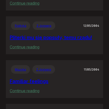
:
Continue reading
The
Hitchhiker’s
Guide
Polityka
Z Joggera
12/05/2004
to
the
Pliterki mu się popsuły, temu rządu!
Galaxy
:
Continue reading
Pliterki
mu
się
Muzyka
Z Joggera
11/05/2004
popsuły,
temu
Familiar feelings
rządu!
:
Continue reading
Familiar
feelings