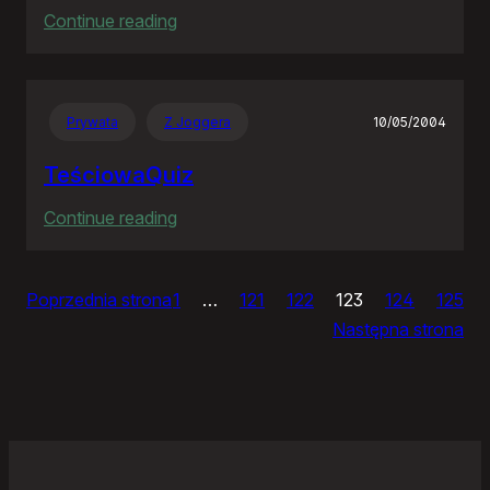
:
Continue reading
Ja
bym
chciał
Prywata
Z Joggera
10/05/2004
nightly
TeściowaQuiz
:
Continue reading
TeściowaQuiz
Poprzednia strona
1
…
121
122
123
124
125
Następna strona