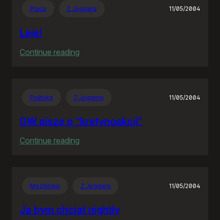
Praca
Z Joggera
11/05/2004
Leje!
:
Continue reading
Leje!
Polityka
Z Joggera
11/05/2004
GW pisze o “kretynoakcji”
:
Continue reading
GW
pisze
o
Mozillowe
Z Joggera
11/05/2004
“kretynoakcji”
Ja bym chciał nightly