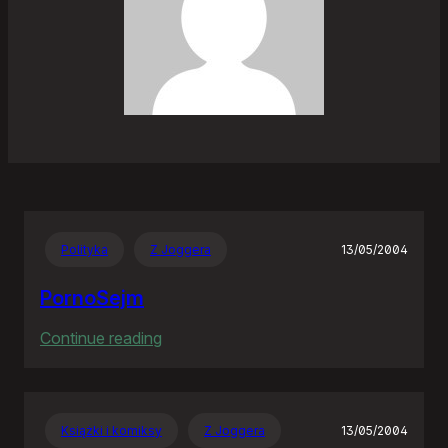
Polityka
Z Joggera
13/05/2004
PornoSejm
:
Continue reading
PornoSejm
Książki i komiksy
Z Joggera
13/05/2004