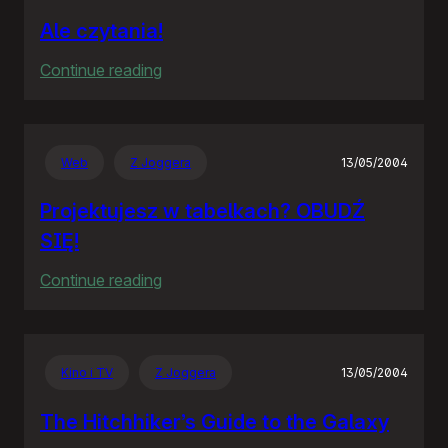
Ale czytania!
:
Continue reading
Ale
czytania!
Web
Z Joggera
13/05/2004
Projektujesz w tabelkach? OBUDŹ
SIĘ!
:
Continue reading
Projektujesz
w
tabelkach?
Kino i TV
Z Joggera
13/05/2004
OBUDŹ
SIĘ!
The Hitchhiker’s Guide to the Galaxy