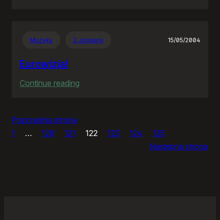
Panie
Otomo…
Muzyka
Z Joggera
15/05/2004
Eurowizja!
:
Continue reading
Eurowizja!
Poprzednia strona
1
…
120
121
122
123
124
125
Następna strona