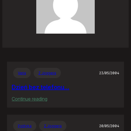
Varia
Z Joggera
23/05/2004
Dzień bez telefonu…
:
Continue reading
Dzień
bez
telefonu…
Polityka
Z Joggera
20/05/2004