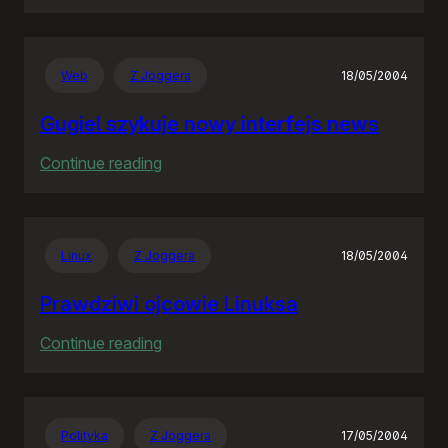
Rozproszona
Nieodpowiedzialność
Web
Z Joggera
18/05/2004
Gugiel szykuje nowy interfejs news
:
Continue reading
Gugiel
szykuje
nowy
Linux
Z Joggera
18/05/2004
interfejs
news
Prawdziwi ojcowie Linuksa
:
Continue reading
Prawdziwi
ojcowie
Linuksa
Polityka
Z Joggera
17/05/2004