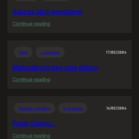
Sukces akcji googlowej
:
Continue reading
Sukces
akcji
googlowej
Varia
Z Joggera
17/05/2004
Maturalnych hec ciąg dalszy
:
Continue reading
Maturalnych
hec
ciąg
Książki i komiksy
Z Joggera
16/05/2004
dalszy
Panie Otomo…
:
Continue reading