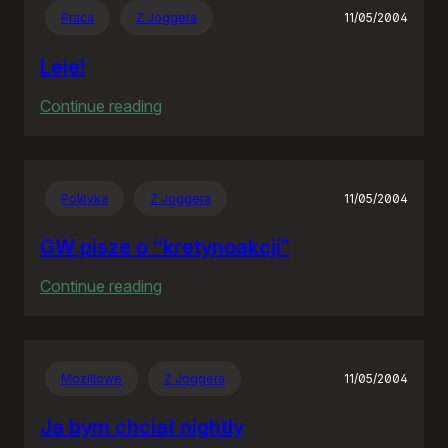
Praca
Z Joggera
11/05/2004
Leje!
:
Continue reading
Leje!
Polityka
Z Joggera
11/05/2004
GW pisze o “kretynoakcji”
:
Continue reading
GW
pisze
o
Mozillowe
Z Joggera
11/05/2004
“kretynoakcji”
Ja bym chciał nightly