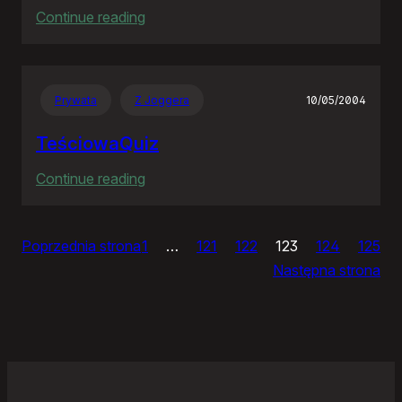
:
Continue reading
Ja
bym
chciał
Prywata
Z Joggera
10/05/2004
nightly
TeściowaQuiz
:
Continue reading
TeściowaQuiz
Poprzednia strona
1
…
121
122
123
124
125
Następna strona