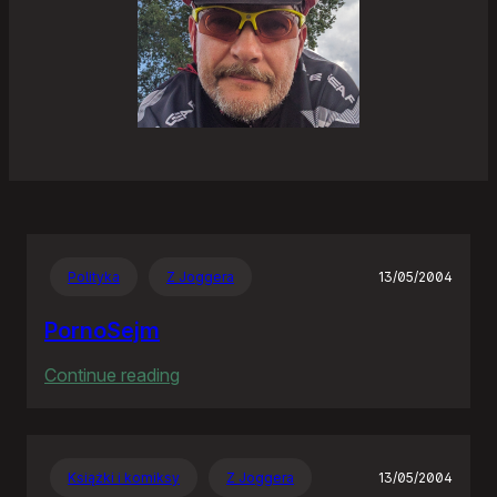
Polityka
Z Joggera
13/05/2004
PornoSejm
:
Continue reading
PornoSejm
Książki i komiksy
Z Joggera
13/05/2004