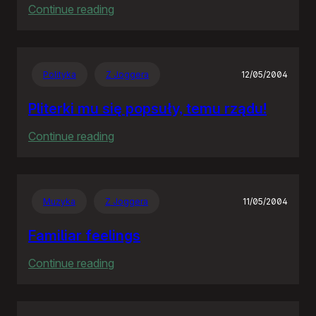
:
Continue reading
The
Hitchhiker’s
Guide
Polityka
Z Joggera
12/05/2004
to
the
Pliterki mu się popsuły, temu rządu!
Galaxy
:
Continue reading
Pliterki
mu
się
Muzyka
Z Joggera
11/05/2004
popsuły,
temu
Familiar feelings
rządu!
:
Continue reading
Familiar
feelings