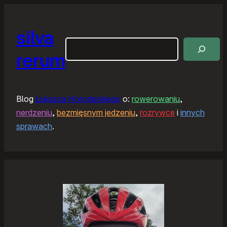
silva
Szukaj
rerum
Blog
Łukasza Horodeckiego
o:
rowerowaniu
,
nerdzeniu
,
bezmięsnym jedzeniu
,
rozrywce
i
innych
sprawach
.