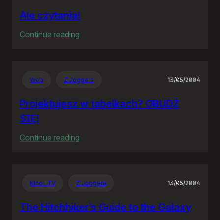
Ale czytania!
:
Continue reading
Ale
czytania!
Web
Z Joggera
13/05/2004
Projektujesz w tabelkach? OBUDŹ
SIĘ!
:
Continue reading
Projektujesz
w
tabelkach?
Kino i TV
Z Joggera
13/05/2004
OBUDŹ
SIĘ!
The Hitchhiker’s Guide to the Galaxy