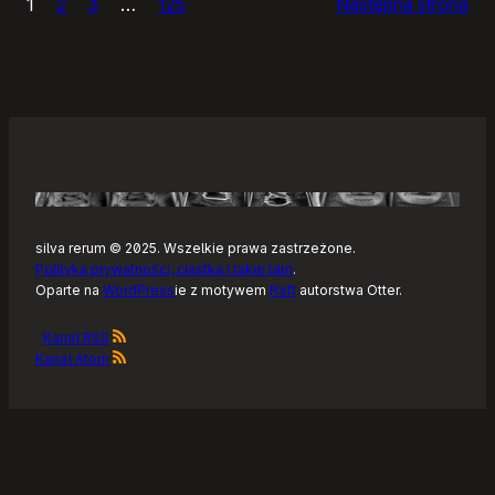
1
2
3
…
125
Następna strona
–
Tonearm,
nowy
klient
Tidala
dla
Linuksa
silva rerum © 2025. Wszelkie prawa zastrzeżone.
Polityka prywatności, ciastka i takie tam
.
Oparte na
WordPress
ie z motywem
Raft
autorstwa Otter.
Kanał RSS
Kanał Atom