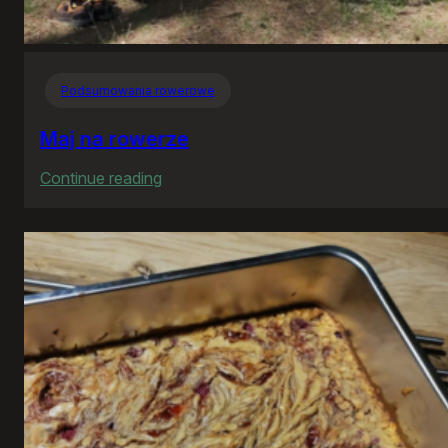
Podsumowania rowerowe
Maj na rowerze
:
Continue reading
Maj
na
rowerze