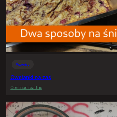
Przepisy
Owsianki na zaś
:
Continue reading
Owsianki
na
zaś