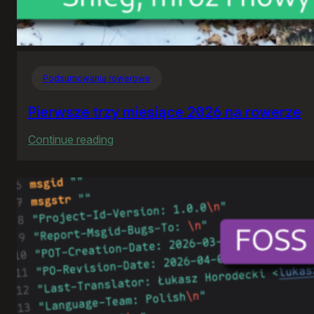
Podsumowania rowerowe
Pierwsze trzy miesiące 2026 na rowerze
:
Continue reading
Pierwsze
trzy
miesiące
2026
na
rowerze