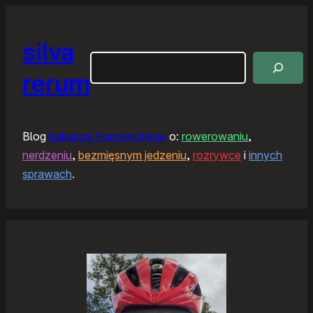
silva
Szukaj
rerum
Blog
Łukasza Horodeckiego
o:
rowerowaniu
,
nerdzeniu
,
bezmięsnym jedzeniu
,
rozrywce
i
innych
sprawach
.