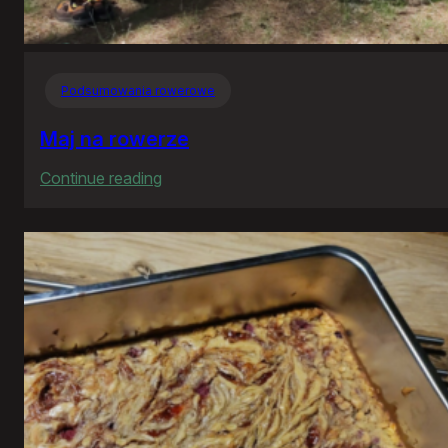
Podsumowania rowerowe
Maj na rowerze
:
Continue reading
Maj
na
rowerze