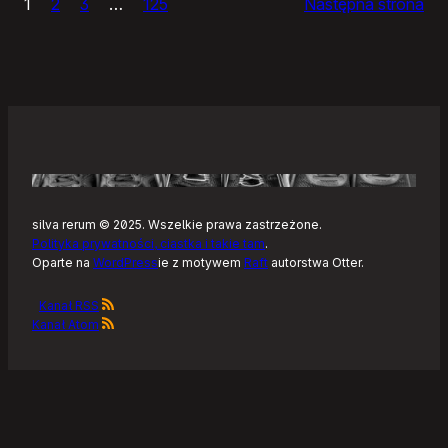
1
2
3
…
125
Następna strona
–
Tonearm,
nowy
klient
Tidala
dla
Linuksa
silva rerum © 2025. Wszelkie prawa zastrzeżone.
Polityka prywatności, ciastka i takie tam
.
Oparte na
WordPress
ie z motywem
Raft
autorstwa Otter.
Kanał RSS
Kanał Atom