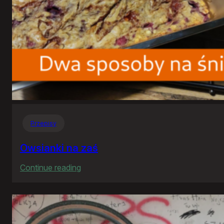
Przepisy
Owsianki na zaś
:
Continue reading
Owsianki
na
zaś