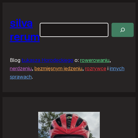
silva
Szukaj
rerum
Blog
Łukasza Horodeckiego
o:
rowerowaniu
,
nerdzeniu
,
bezmięsnym jedzeniu
,
rozrywce
i
innych
sprawach
.