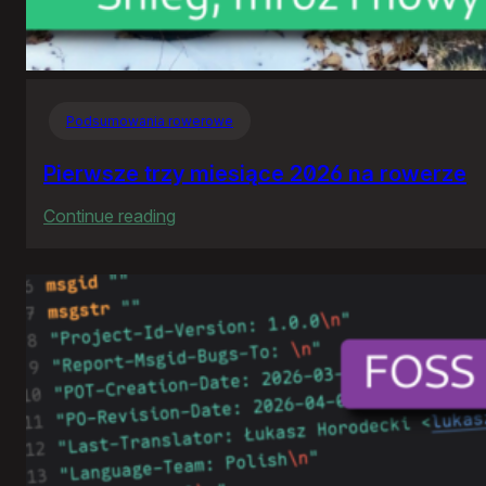
Podsumowania rowerowe
Pierwsze trzy miesiące 2026 na rowerze
:
Continue reading
Pierwsze
trzy
miesiące
2026
na
rowerze