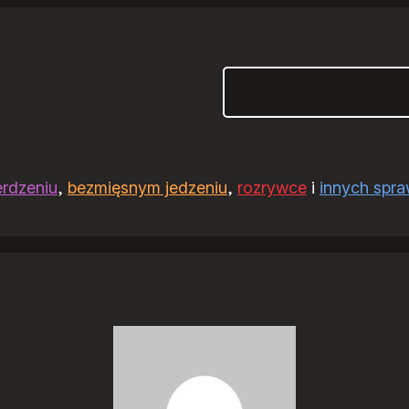
Szukaj
erdzeniu
,
bezmięsnym jedzeniu
,
rozrywce
i
innych spr