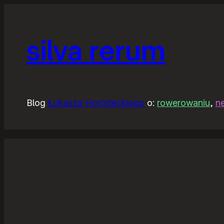
silva rerum
Blog
Łukasza Horodeckiego
o:
rowerowaniu
,
n