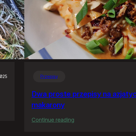
2025
Przepisy
Dwa proste przepisy na azjaty
makarony
:
Continue reading
Dwa