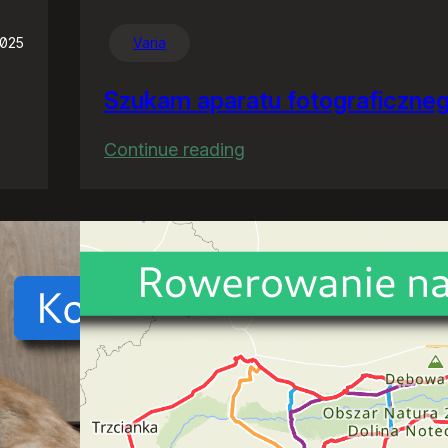
2025
Varia
Szukam aparatu fotograficzne
:
Continue reading
Szukam
aparatu
fotograficznego