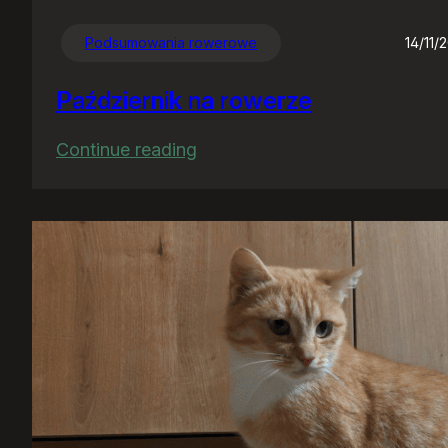
Podsumowania rowerowe
14/11/
Październik na rowerze
:
Continue reading
Październik
na
rowerze