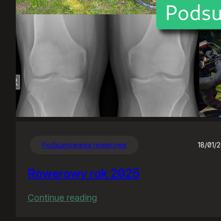
Podsumowania rowerowe
18/01/
Rowerowy rok 2025
:
Continue reading
Rowerowy