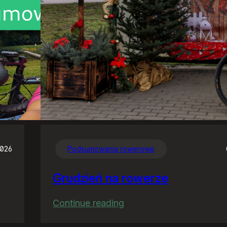
2026
Podsumowania rowerowe
Grudzień na rowerze
:
Continue reading
Grudzień