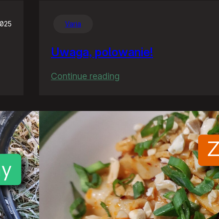
2025
Varia
Uwaga, polowanie!
:
Continue reading
Uwaga,
polowanie!