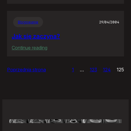
Samonierozwiązanie
Blogowanie
29/04/2004
Jak się zaczyna?
:
Continue reading
Jak
się
Poprzednia strona
1
…
123
124
125
zaczyna?