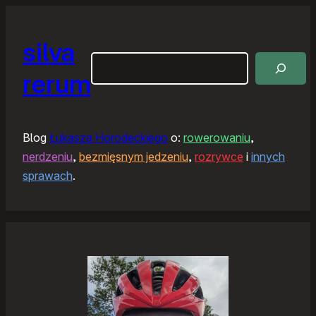
silva
Szukaj
rerum
Blog
Łukasza Horodeckiego
o:
rowerowaniu
,
nerdzeniu
,
bezmięsnym jedzeniu
,
rozrywce
i
innych
sprawach
.