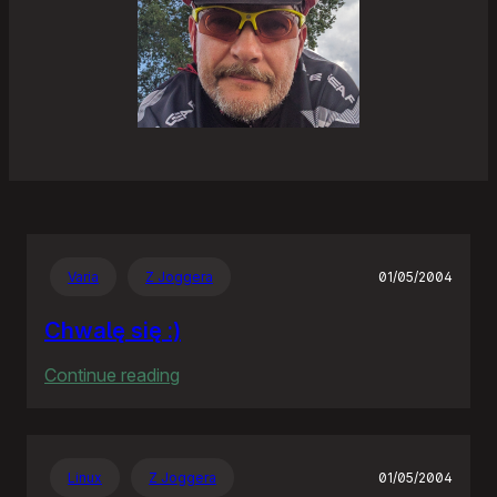
Varia
Z Joggera
01/05/2004
Chwalę się :)
:
Continue reading
Chwalę
się
:)
Linux
Z Joggera
01/05/2004