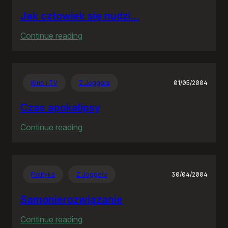
Jak człowiek się nudzi…
:
Continue reading
Jak
człowiek
się
Kino i TV
Z Joggera
01/05/2004
nudzi…
Czas apokalipsy
:
Continue reading
Czas
apokalipsy
Polityka
Z Joggera
30/04/2004
Samonierozwiązanie
:
Continue reading