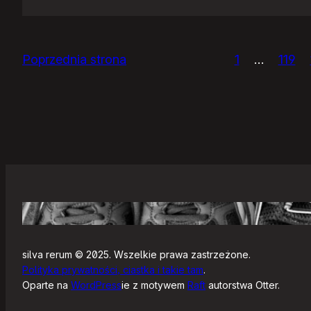
IceWM
1.2.14
Poprzednia strona
1
…
119
silva rerum © 2025. Wszelkie prawa zastrzeżone.
Polityka prywatności, ciastka i takie tam
.
Oparte na
WordPress
ie z motywem
Raft
autorstwa Otter.