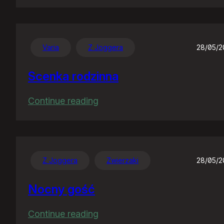
Nawet
sobie
nie
wyobrażacie…
Varia
Z Joggera
28/05/
Scenka rodzinna
:
Continue reading
Scenka
rodzinna
Z Joggera
Zwierzaki
28/05/
Nocny gość
:
Continue reading