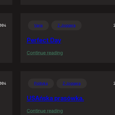
Co
wieś
to
wieś
2004
Varia
Z Joggera
Perfect Day
:
Continue reading
Perfect
Day
2004
Polityka
Z Joggera
USAńska prasówka.
:
Continue reading