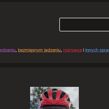
Szukaj
erdzeniu
,
bezmięsnym jedzeniu
,
rozrywce
i
innych spr