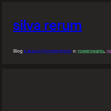
silva rerum
Blog
Łukasza Horodeckiego
o:
rowerowaniu
,
n