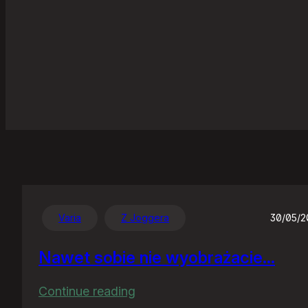
Varia
Z Joggera
30/05/
Nawet sobie nie wyobrażacie…
:
Continue reading