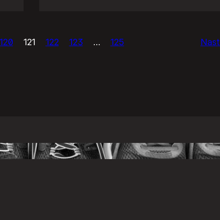
USAńska
prasówka.
120
121
122
123
…
125
Nast