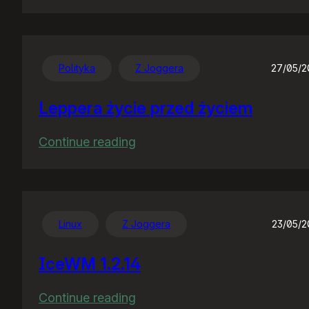
Nocny
gość
Polityka
Z Joggera
27/05/
Leppera życie przed życiem
:
Continue reading
Leppera
życie
przed
życiem
Linux
Z Joggera
23/05/
IceWM 1.2.14
:
Continue reading