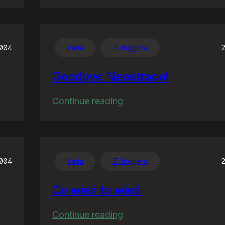
W
Unii
ćwiartki
nie
2004
Varia
Z Joggera
wypijesz
Goodbye Neostrado!
:
Continue reading
Goodbye
Neostrado!
2004
Varia
Z Joggera
Co wieś to wieś
:
Continue reading