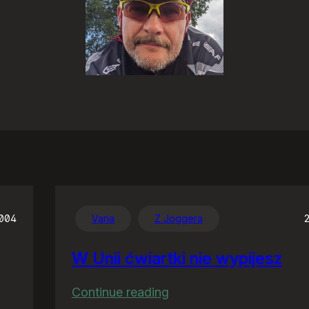
2004
Varia
Z Joggera
W Unii ćwiartki nie wypijesz
:
Continue reading