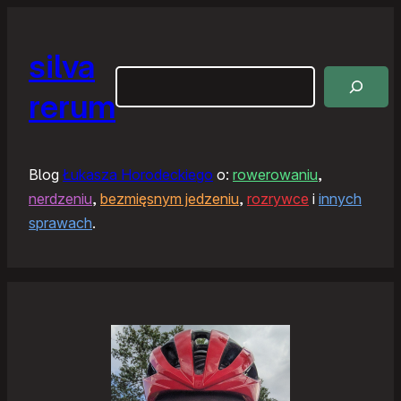
silva
Szukaj
rerum
Blog
Łukasza Horodeckiego
o:
rowerowaniu
,
nerdzeniu
,
bezmięsnym jedzeniu
,
rozrywce
i
innych
sprawach
.