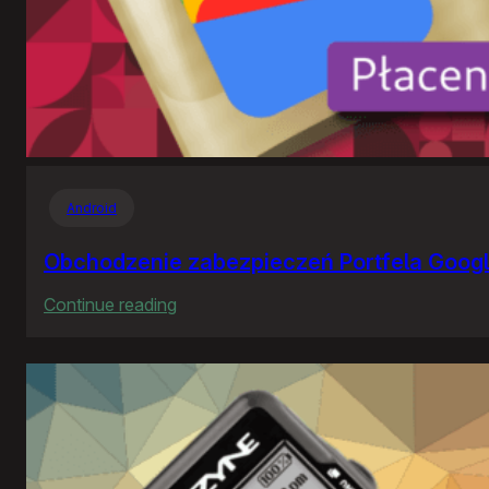
Android
Obchodzenie zabezpieczeń Portfela Goog
:
Continue reading
Obchodzenie
zabezpieczeń
Portfela
Google