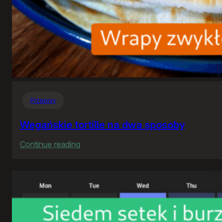
Przepisy
Wegańskie tortille na dwa sposoby
:
Continue reading
Wegańskie
tortille
na
dwa
sposoby