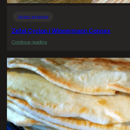
Sprzęt i akcesoria
Zefal Cyclop i Wippermann Connex
:
Continue reading
Zefal
Cyclop
i
Wippermann
Connex