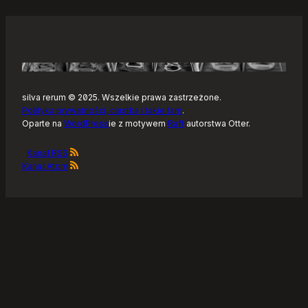
silva rerum © 2025. Wszelkie prawa zastrzeżone.
Polityka prywatności, ciastka i takie tam
.
Oparte na
WordPress
ie z motywem
Raft
autorstwa Otter.
Kanał RSS
Kanał Atom