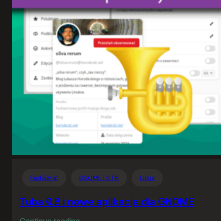
Fediświat
GNOME i GTK
Linux
Tuba 0.8 i nowe aplikacje dla GNOME
:
Continue reading