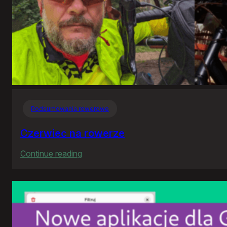
Podsumowania rowerowe
Czerwiec na rowerze
:
Continue reading
Czerwiec
na
rowerze