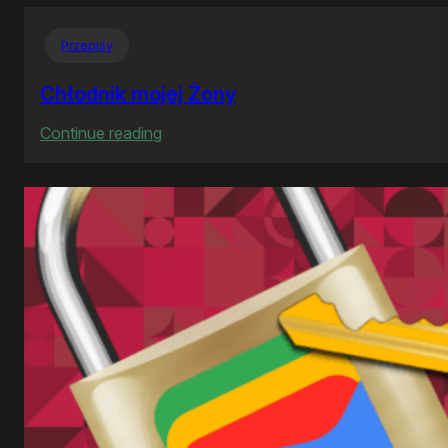
Przepisy
Chłodnik mojej Żony
:
Continue reading
Chłodnik
mojej
Żony