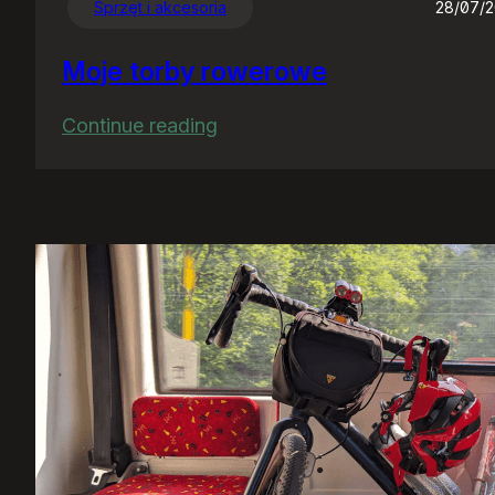
Sprzęt i akcesoria
28/07/
Moje torby rowerowe
:
Continue reading
Moje
torby
rowerowe