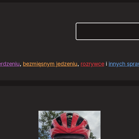
Szukaj
erdzeniu
,
bezmięsnym jedzeniu
,
rozrywce
i
innych spr