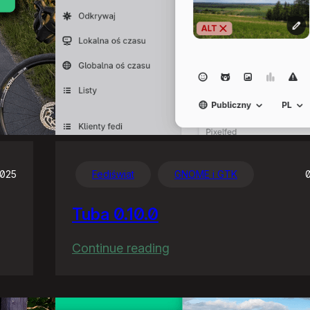
2025
Fediświat
GNOME i GTK
Tuba 0.10.0
:
Continue reading
Tuba
0.10.0