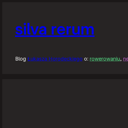
silva rerum
Blog
Łukasza Horodeckiego
o:
rowerowaniu
,
n