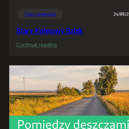
Trasy rowerowe
24/08/
Stary Kolejowy Szlak
:
Continue reading
Stary
Kolejowy
Szlak