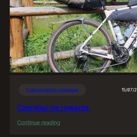
Podsumowania rowerowe
15/07/
Czerwiec na rowerze
:
Continue reading
Czerwiec