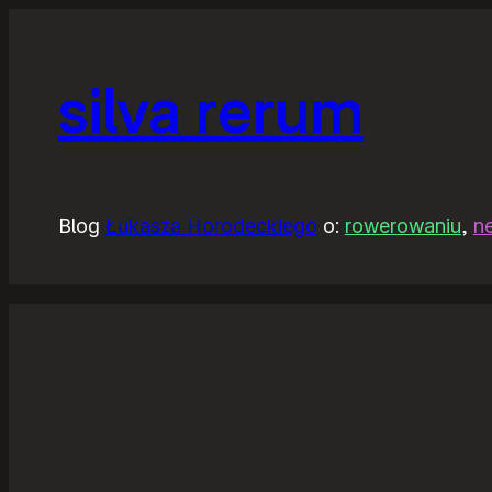
silva rerum
Blog
Łukasza Horodeckiego
o:
rowerowaniu
,
n