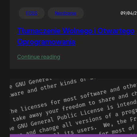
FOSS
Nerdzenie
09/04/
Tłumaczenie Wolnego i Otwartego
Oprogramowania
:
Continue reading
Tłumaczenie
Wolnego
i
Otwartego
Oprogramowania