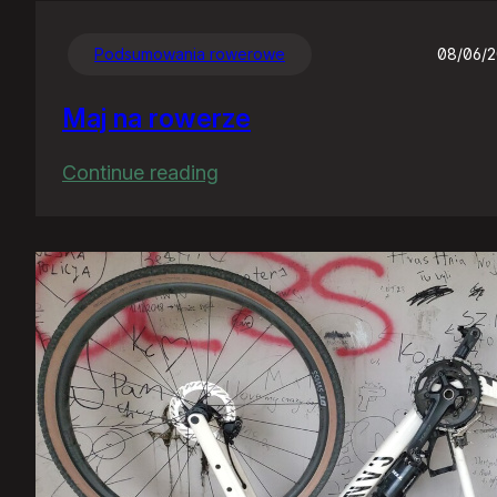
Podsumowania rowerowe
08/06/
Maj na rowerze
:
Continue reading
Maj
na
rowerze