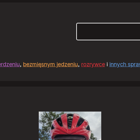
Szukaj
erdzeniu
,
bezmięsnym jedzeniu
,
rozrywce
i
innych spr