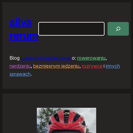
silva
Szukaj
rerum
Blog
Łukasza Horodeckiego
o:
rowerowaniu
,
nerdzeniu
,
bezmięsnym jedzeniu
,
rozrywce
i
innych
sprawach
.