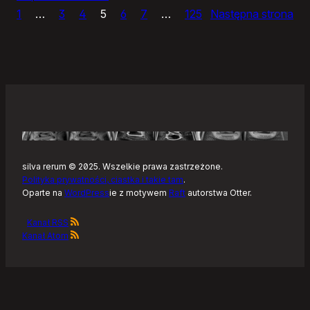
1
…
3
4
5
6
7
…
125
Następna strona
Sly,
prosty
edytor
zdjęć
silva rerum © 2025. Wszelkie prawa zastrzeżone.
Polityka prywatności, ciastka i takie tam
.
Oparte na
WordPress
ie z motywem
Raft
autorstwa Otter.
Kanał RSS
Kanał Atom