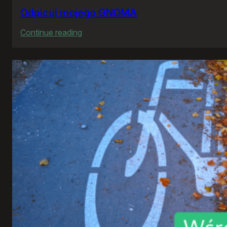
Odpicuj mojego GNOMA
:
Continue reading
Odpicuj
mojego
GNOMA