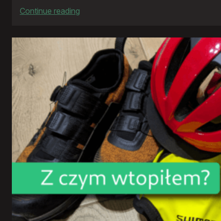
:
Continue reading
Rowerowy
rok
2024