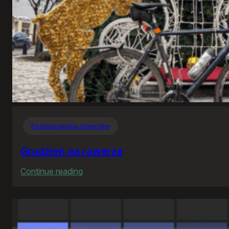
Podsumowania rowerowe
Grudzień na rowerze
:
Continue reading
Grudzień
na
rowerze