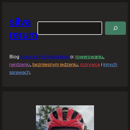
silva
Szukaj
rerum
Blog
Łukasza Horodeckiego
o:
rowerowaniu
,
nerdzeniu
,
bezmięsnym jedzeniu
,
rozrywce
i
innych
sprawach
.