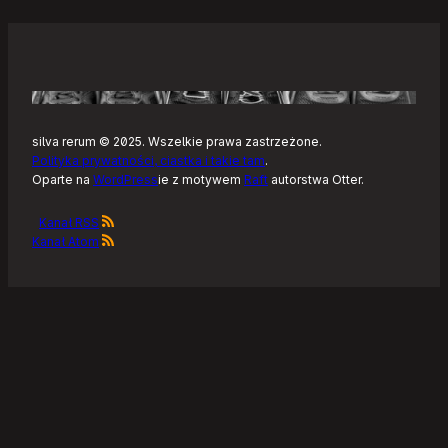
silva rerum © 2025. Wszelkie prawa zastrzeżone.
Polityka prywatności, ciastka i takie tam
.
Oparte na
WordPress
ie z motywem
Raft
autorstwa Otter.
Kanał RSS
Kanał Atom