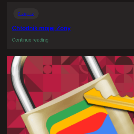
Przepisy
Chłodnik mojej Żony
:
Continue reading
Chłodnik
mojej
Żony