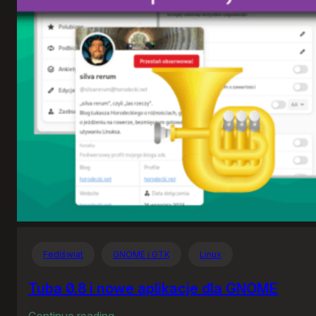
Fediświat
GNOME i GTK
Linux
Tuba 0.8 i nowe aplikacje dla GNOME
:
Continue reading