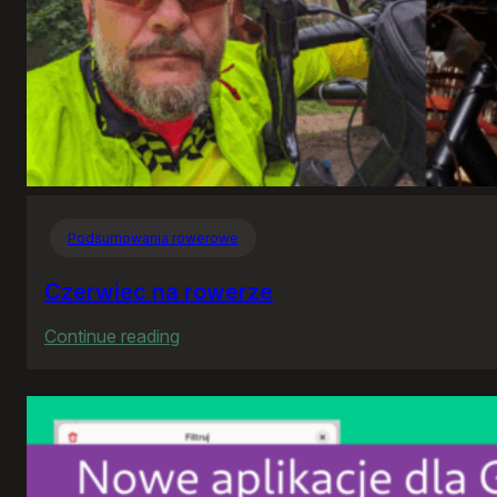
Podsumowania rowerowe
Czerwiec na rowerze
:
Continue reading
Czerwiec
na
rowerze