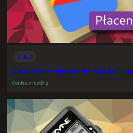
Android
Obchodzenie zabezpieczeń Portfela Goog
:
Continue reading
Obchodzenie
zabezpieczeń
Portfela
Google