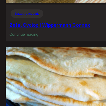
Sprzęt i akcesoria
Zefal Cyclop i Wippermann Connex
:
Continue reading
Zefal
Cyclop
i
Wippermann
Connex