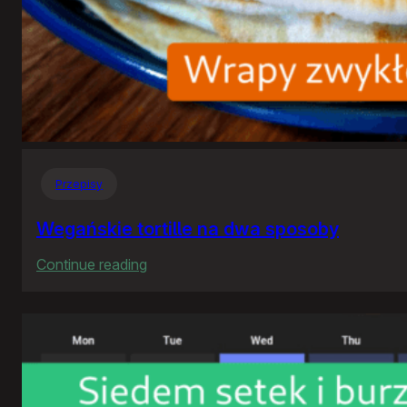
Przepisy
Wegańskie tortille na dwa sposoby
:
Continue reading
Wegańskie
tortille
na
dwa
sposoby