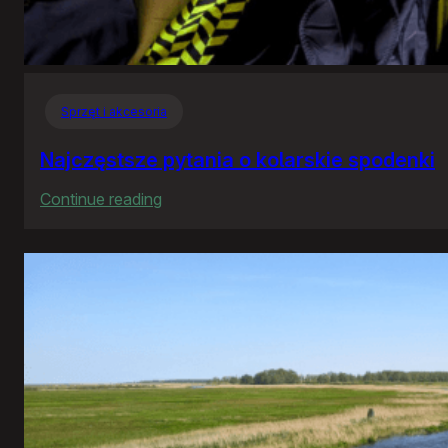
Sprzęt i akcesoria
Najczęstsze pytania o kolarskie spodenki
:
Continue reading
Najczęstsze
pytania
o
kolarskie
spodenki