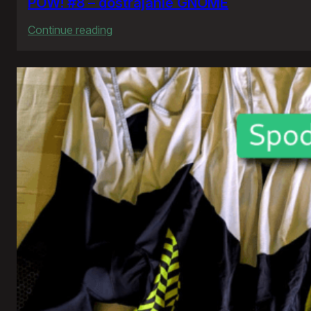
POW! #8 – dostrajanie GNOME
:
Continue reading
POW!
#8
–
dostrajanie
GNOME