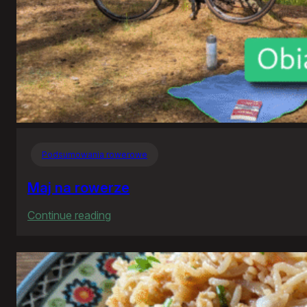
Podsumowania rowerowe
Maj na rowerze
:
Continue reading
Maj
na
rowerze