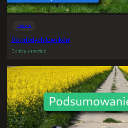
Polityka
Do młodych lewaków
:
Continue reading
Do
młodych
lewaków