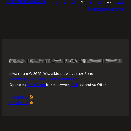
Poprzednia strona
1
2
3
4
5
6
…
125
dnia
Następna strona
silva rerum © 2025. Wszelkie prawa zastrzeżone.
Polityka prywatności, ciastka i takie tam
.
Oparte na
WordPress
ie z motywem
Raft
autorstwa Otter.
Kanał RSS
Kanał Atom