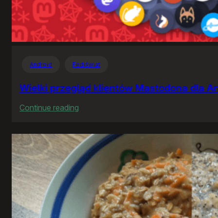
Android
Fediświat
Wielki przegląd klientów Mastodona dla A
:
Continue reading
Wielki
przegląd
klientów
Mastodona
dla
Androida