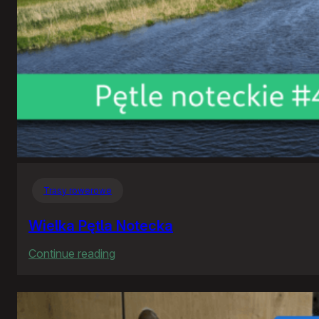
Trasy rowerowe
Wielka Pętla Notecka
:
Continue reading
Wielka
Pętla
Notecka