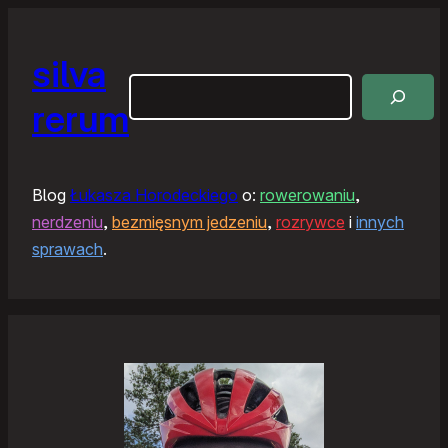
silva
Szukaj
rerum
Blog
Łukasza Horodeckiego
o:
rowerowaniu
,
nerdzeniu
,
bezmięsnym jedzeniu
,
rozrywce
i
innych
sprawach
.